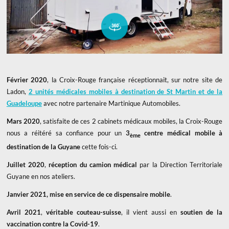
Faites la visite virtuelle de ce cabinet médical mobile
Février 2020
, la Croix-Rouge française réceptionnait, sur notre site de
Ladon,
2 unités médicales mobiles à destination de St Martin et de la
Guadeloupe
avec notre partenaire Martinique Automobiles.
Mars 2020
, satisfaite de ces 2 cabinets médicaux mobiles, la Croix-Rouge
nous a réitéré sa confiance pour un
3
centre médical mobile à
ème
destination de la Guyane
cette fois-ci.
Juillet 2020
,
réception du camion médical
par la Direction Territoriale
Guyane en nos ateliers.
Janvier 2021, mise en service
de ce dispensaire mobile
.
Avril 2021
,
véritable couteau-suisse
, il vient aussi en
soutien de la
vaccination contre la Covid-19
.