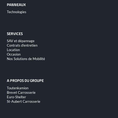
PANNEAUX
Aller
Technologies
au
contenu
SERVICES
Aller
SAV et dépannage
au
Contrats d'entretien
contenu
Location
Occasion
Nos Solutions de Mobilité
A PROPOS DU GROUPE
Aller
Toutenkamion
au
Brevet Carrosserie
contenu
Euro-Shelter
St-Aubert Carrosserie