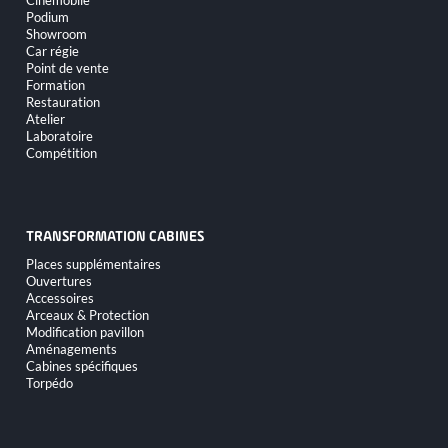
Cinémobile
Podium
Showroom
Car régie
Point de vente
Formation
Restauration
Atelier
Laboratoire
Compétition
TRANSFORMATION CABINES
Aller
Places supplémentaires
au
Ouvertures
contenu
Accessoires
Arceaux & Protection
Modification pavillon
Aménagements
Cabines spécifiques
Torpédo