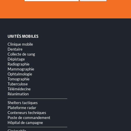
UNITÉS MOBILES
Aller
Clinique mobile
au
Dentaire
contenu
Collecte de sang
Dépistage
Radiographie
Mammographie
Ophtalmologie
Tomographie
Tuberculose
Télémédecine
Réanimation
Shelters tactiques
Plateforme radar
Conteneurs techniques
Poste de commandement
Hôpital de campagne