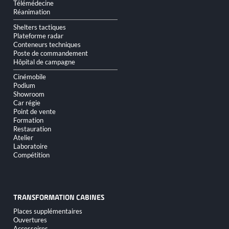
Télémédecine
Réanimation
Shelters tactiques
Plateforme radar
Conteneurs techniques
Poste de commandement
Hôpital de campagne
Cinémobile
Podium
Showroom
Car régie
Point de vente
Formation
Restauration
Atelier
Laboratoire
Compétition
TRANSFORMATION CABINES
Aller
Places supplémentaires
au
Ouvertures
contenu
Accessoires