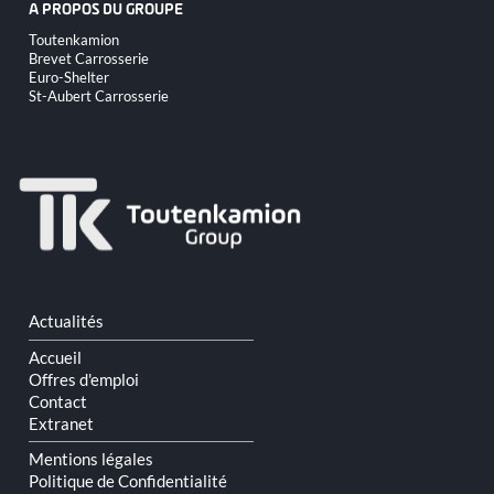
A PROPOS DU GROUPE
Aller
Toutenkamion
au
Brevet Carrosserie
contenu
Euro-Shelter
St-Aubert Carrosserie
Aller
Actualités
au
contenu
Accueil
Offres d'emploi
Contact
Extranet
Mentions légales
Politique de Confidentialité