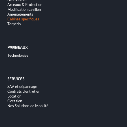
Arceaux & Protection
Modification pavillon
Aménagements
Cabines spécifiques
Torpédo
PANNEAUX
Aller
Technologies
au
contenu
SERVICES
Aller
SAV et dépannage
au
Contrats d'entretien
contenu
Location
Occasion
Nos Solutions de Mobilité