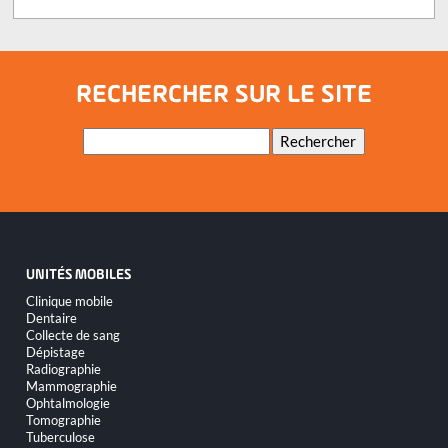
RECHERCHER SUR LE SITE
Mots-
Rechercher
clés
UNITÉS MOBILES
Aller
Clinique mobile
au
Dentaire
contenu
Collecte de sang
Dépistage
Radiographie
Mammographie
Ophtalmologie
Tomographie
Tuberculose