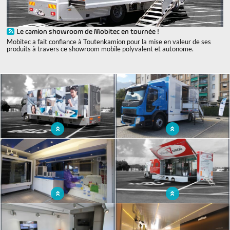
Le camion showroom de Mobitec en tournée !
Mobitec a fait confiance à Toutenkamion pour la mise en valeur de ses
produits à travers ce showroom mobile polyvalent et autonome.
x
Point de vente mobile allant à la
Unité itinérante de vente spécialisé
rencontre des habitants
Point de vente mobile adapté à la
Camion réaménagé en point de vente
vente de tout type de produits
mobile