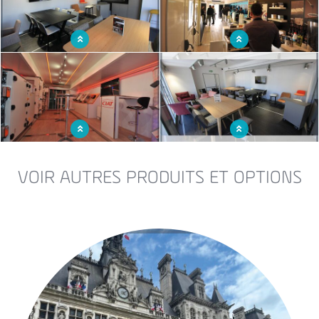
Point de vente mobile sillonnant le
Magasin mobile accueillant de la
territoire
clientèle
Magasin mobile palliant à la fermeture
Commerce ambulant recevant du
de magasins fixes
public
VOIR AUTRES PRODUITS ET OPTIONS