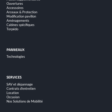
au
Ouvertures
contenu
Accessoires
Arceaux & Protection
Modification pavillon
Aménagements
Cabines spécifiques
Torpédo
PANNEAUX
Aller
Technologies
au
contenu
SERVICES
Aller
SAV et dépannage
au
Contrats d'entretien
contenu
Location
Occasion
Nos Solutions de Mobilité