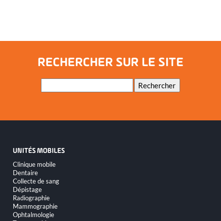
RECHERCHER SUR LE SITE
Mots-
Rechercher
clés
UNITÉS MOBILES
Aller
Clinique mobile
au
Dentaire
contenu
Collecte de sang
Dépistage
Radiographie
Mammographie
Ophtalmologie