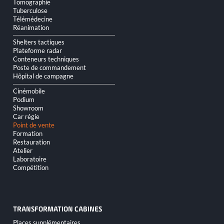
Tomographie
Tuberculose
Télémédecine
Réanimation
Shelters tactiques
Plateforme radar
Conteneurs techniques
Poste de commandement
Hôpital de campagne
Cinémobile
Podium
Showroom
Car régie
Point de vente
Formation
Restauration
Atelier
Laboratoire
Compétition
TRANSFORMATION CABINES
Aller
Places supplémentaires