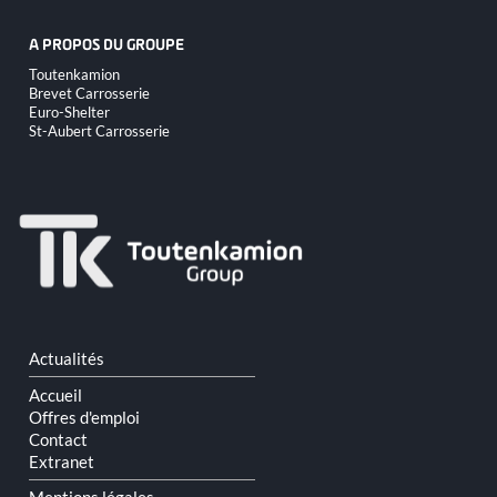
A PROPOS DU GROUPE
Aller
Toutenkamion
au
Brevet Carrosserie
contenu
Euro-Shelter
St-Aubert Carrosserie
Aller
Actualités
au
contenu
Accueil
Offres d'emploi
Contact
Extranet