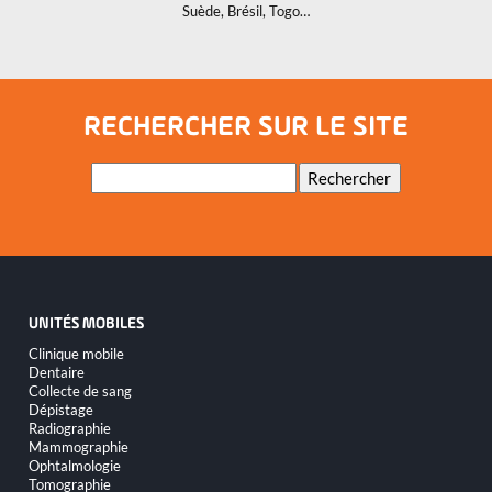
Suède, Brésil, Togo…
RECHERCHER SUR LE SITE
Mots-
Rechercher
clés
UNITÉS MOBILES
Aller
Clinique mobile
au
Dentaire
contenu
Collecte de sang
Dépistage
Radiographie
Mammographie
Ophtalmologie
Tomographie