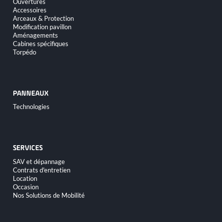
Ouvertures
contenu
Accessoires
Arceaux & Protection
Modification pavillon
Aménagements
Cabines spécifiques
Torpédo
PANNEAUX
Aller
Technologies
au
contenu
SERVICES
Aller
SAV et dépannage
au
Contrats d'entretien
contenu
Location
Occasion
Nos Solutions de Mobilité