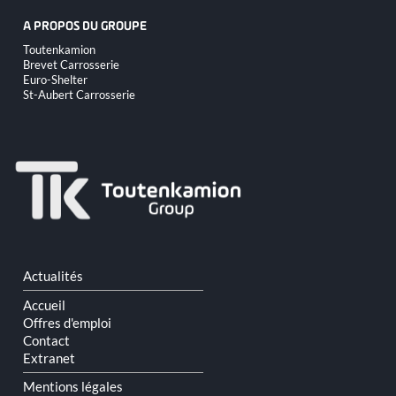
A PROPOS DU GROUPE
Aller
Toutenkamion
au
Brevet Carrosserie
contenu
Euro-Shelter
St-Aubert Carrosserie
Aller
Actualités
au
contenu
Accueil
Offres d'emploi
Contact
Extranet
Mentions légales