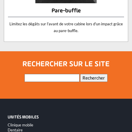
Pare-buffle
Limitez les dégâts sur l'avant de votre cabine lors d'un impact grâce
au pare-buffle.
RECHERCHER SUR LE SITE
Mots-
Rechercher
clés
UNITÉS MOBILES
Aller
Clinique mobile
au
Dentaire
contenu