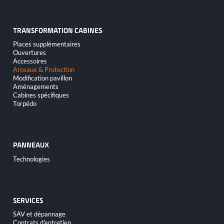
TRANSFORMATION CABINES
Aller
Places supplémentaires
au
Ouvertures
contenu
Accessoires
Arceaux & Protection
Modification pavillon
Aménagements
Cabines spécifiques
Torpédo
PANNEAUX
Aller
Technologies
au
contenu
SERVICES
Aller
SAV et dépannage
au
Contrats d'entretien