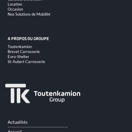
contenu
Location
Occasion
Nos Solutions de Mobilité
A PROPOS DU GROUPE
Aller
Toutenkamion
au
Brevet Carrosserie
contenu
Euro-Shelter
St-Aubert Carrosserie
Aller
Actualités
au
contenu
Accueil