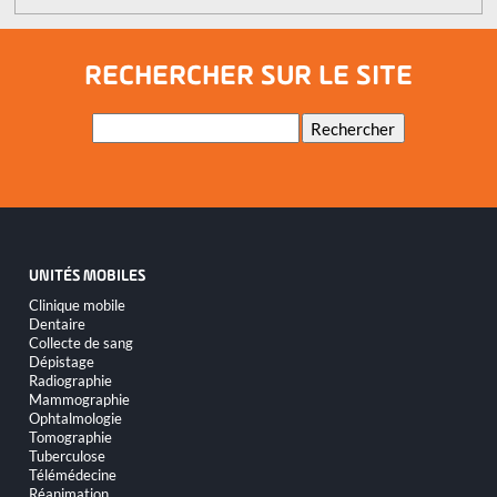
RECHERCHER SUR LE SITE
Mots-
Rechercher
clés
UNITÉS MOBILES
Aller
Clinique mobile
au
Dentaire
contenu
Collecte de sang
Dépistage
Radiographie
Mammographie
Ophtalmologie
Tomographie
Tuberculose
Télémédecine
Réanimation