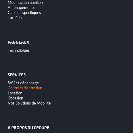
Modification pavillon
Aménagements
Cabines spécifiques
Torpédo
PANNEAUX
Aller
Technologies
au
contenu
SERVICES
Aller
SAV et dépannage
au
Contrats d'entretien
contenu
Location
Occasion
Nos Solutions de Mobilité
A PROPOS DU GROUPE