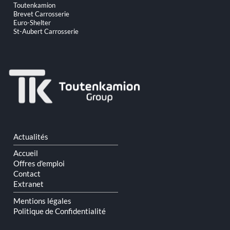
Aller
Toutenkamion
au
Brevet Carrosserie
contenu
Euro-Shelter
St-Aubert Carrosserie
Aller
Actualités
au
contenu
Accueil
Offres d'emploi
Contact
Extranet
Mentions légales
Politique de Confidentialité