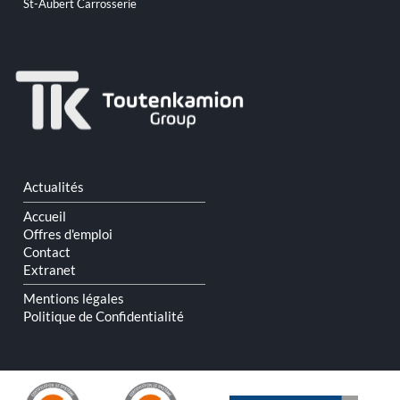
St-Aubert Carrosserie
Aller
Actualités
au
contenu
Accueil
Offres d'emploi
Contact
Extranet
Mentions légales
Politique de Confidentialité