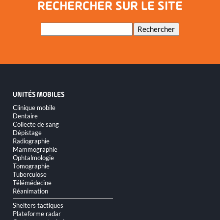
RECHERCHER SUR LE SITE
Mots-
Rechercher
clés
UNITÉS MOBILES
Aller
Clinique mobile
au
Dentaire
contenu
Collecte de sang
Dépistage
Radiographie
Mammographie
Ophtalmologie
Tomographie
Tuberculose
Télémédecine
Réanimation
Shelters tactiques
Plateforme radar