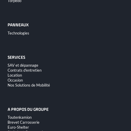
Torpédo
PANNEAUX
Aller
Technologies
au
contenu
SERVICES
Aller
SAV et dépannage
au
Contrats d'entretien
contenu
Location
Occasion
Nos Solutions de Mobilité
A PROPOS DU GROUPE
Aller
Toutenkamion
au
Brevet Carrosserie
contenu
Euro-Shelter