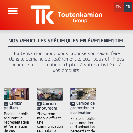
Aller
au
EN
FR
contenu
NOS VÉHICULES SPÉCIFIQUES EN ÉVÉNEMENTIEL
Toutenkamion Group vous propose son savoir-faire
dans le domaine de l’événementiel pour vous offrir des
véhicules de promotion adaptés à votre activité et à
vos produits.
Camion
Camion de
Camion
podium
promotion et
showroom
d'animation
Podium mobile
Showroom
assurant la
mobile offrant
Espace mobile
représentation
une
de promotion
et l’animation
communication
et d'animation
de vos
publicitaire
permettant de