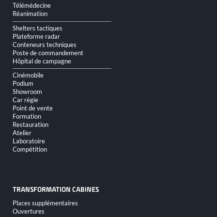
Télémédecine
Réanimation
Shelters tactiques
Plateforme radar
Conteneurs techniques
Poste de commandement
Hôpital de campagne
Cinémobile
Podium
Showroom
Car régie
Point de vente
Formation
Restauration
Atelier
Laboratoire
Compétition
TRANSFORMATION CABINES
Aller
Places supplémentaires
au
Ouvertures
contenu