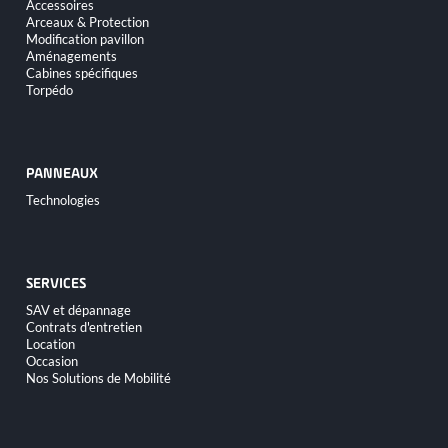
Accessoires
Arceaux & Protection
Modification pavillon
Aménagements
Cabines spécifiques
Torpédo
PANNEAUX
Aller
Technologies
au
contenu
SERVICES
Aller
SAV et dépannage
au
Contrats d'entretien
contenu
Location
Occasion
Nos Solutions de Mobilité