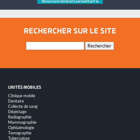
Showroom itinérant permettant la
démonstration d'équipements
RECHERCHER SUR LE SITE
Mots-
Rechercher
clés
UNITÉS MOBILES
Aller
Clinique mobile
au
Dentaire
contenu
Collecte de sang
Dépistage
Radiographie
Mammographie
Ophtalmologie
Tomographie
Tuberculose