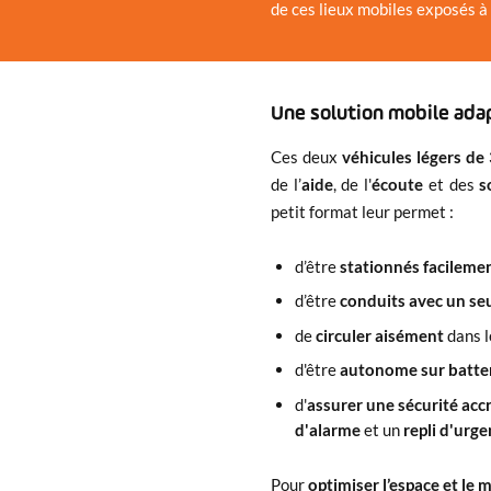
de ces lieux mobiles exposés à
Une solution mobile adap
Ces deux
véhicules légers de
de l’
aide
, de l'
écoute
et des
s
petit format leur permet :
d’être
stationnés facileme
d’être
conduits avec un se
de
circuler aisément
dans l
d'être
autonome sur batte
d'
assurer une sécurité acc
d'alarme
et un
repli d'urg
Pour
optimiser l’espace et le