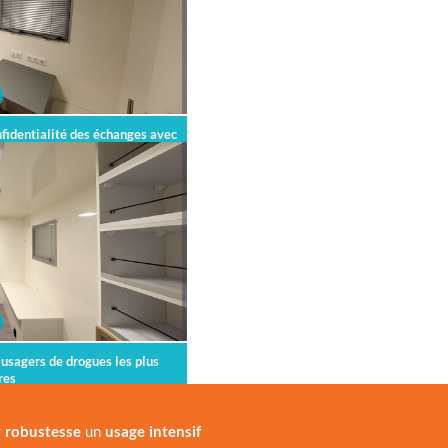
fidentialité des échanges avec
ents
 usagers de drogues les plus
res
r
robustesse
un
usage intensif