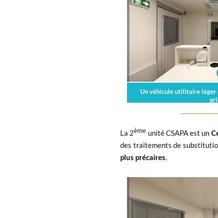
Un véhicule utilitaire lége
pr
ème
La 2
unité CSAPA est un
Ce
des traitements de substituti
plus précaires
.
x