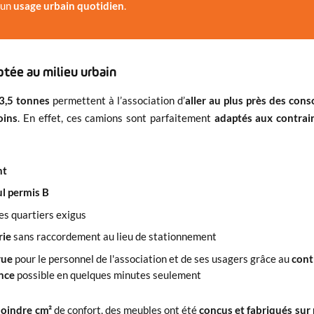
 un
usage urbain quotidien
.
tée au milieu urbain
 3,5 tonnes
permettent à l’association d’
aller au plus près des co
oins
. En effet, ces camions sont parfaitement
adaptés aux contrai
nt
ul permis B
es quartiers exigus
rie
sans raccordement au lieu de stationnement
rue
pour le personnel de l'association et de ses usagers grâce au
cont
ence
possible en quelques minutes seulement
 moindre cm²
de confort, des meubles ont été
conçus
et fabriqués sur