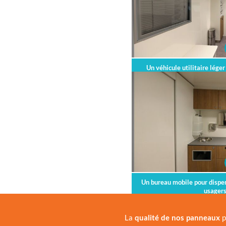
Un véhicule utilitaire lége
mili
Un bureau mobile pour dispe
usagers
La
qualité de nos panneaux
p