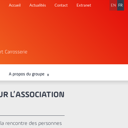
Aller
Accueil
Actualités
Contact
Extranet
EN
FR
au
contenu
rt Carrosserie
A propos du groupe
UR L’ASSOCIATION
 la rencontre des personnes