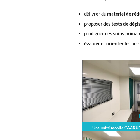
délivrer du
matériel de réd
proposer des
tests de dépi
prodiguer des
soins primair
évaluer
et
orienter
les per
x
Une unité mobile CAARUD 
hépatites 