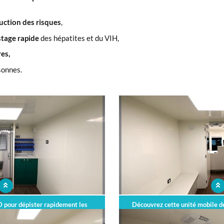
uction des risques
,
stage rapide
des hépatites et du VIH,
es,
sonnes.
pour dépister rapidement les
Découvrez cette unité mobile d
et le VIH/Sida