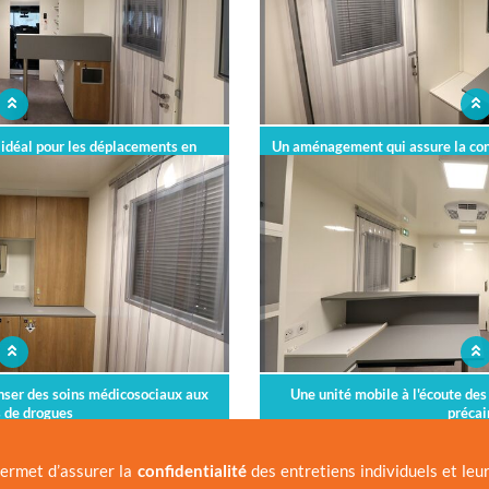
r idéal pour les déplacements en
Un aménagement qui assure la con
eu urbain
les pati
nser des soins médicosociaux aux
Une unité mobile à l'écoute des
 de drogues
précai
ermet d’assurer la
confidentialité
des entretiens individuels et leu