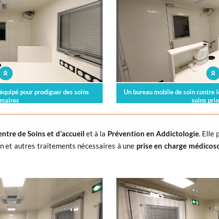
r équipé pour prodiguer des soins
Un bureau mobile de soin contre l
imaires
soins pri
ntre de Soins et d’accueil
et à la
Prévention en Addictologie
. Elle
on et autres traitements nécessaires à une
prise en charge médicoso