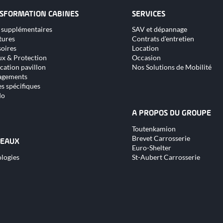
SFORMATION CABINES
SERVICES
Aller
 supplémentaires
SAV et dépannage
au
tures
Contrats d'entretien
nu
contenu
oires
Location
x & Protection
Occasion
cation pavillon
Nos Solutions de Mobilité
gements
s spécifiques
do
A PROPOS DU GROUPE
Aller
Toutenkamion
au
Brevet Carrosserie
contenu
EAUX
Euro-Shelter
logies
St-Aubert Carrosserie
nu