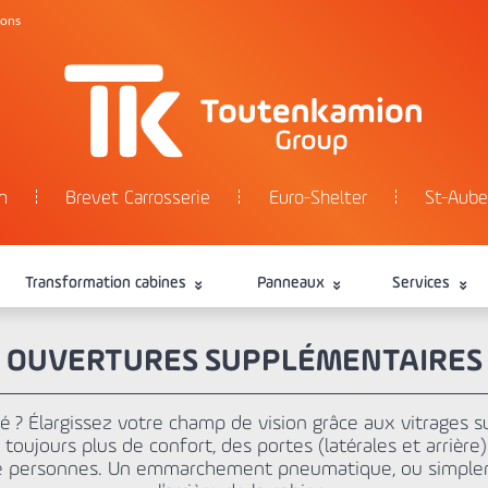
tons
n
Brevet Carrosserie
Euro-Shelter
St-Aube
Transformation cabines
Panneaux
Services
OUVERTURES SUPPLÉMENTAIRES
ité ? Élargissez votre champ de vision grâce aux vitrages 
r toujours plus de confort, des portes (latérales et arrièr
de personnes. Un emmarchement pneumatique, ou simplement