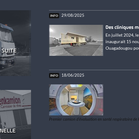
29/08/2025
Des cliniques m
En juillet 2024, l
inaugurait 15 no
Ouagadougou pour 
 SUITE
18/06/2025
E,
Premier camion d'évaluation en santé respiratoire de
NNELLE