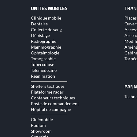
UNITÉS MOBILES
TRAN
Aller
Aller
Clinique mobile
Places
au
au
Dentaire
Ouver
contenu
conte
Collecte de sang
Access
Dépistage
Arceau
Radiographie
Modifi
Mammographie
Aména
Ophtalmologie
Cabine
Tomographie
Torpé
Tuberculose
Télémédecine
Réanimation
Shelters tactiques
PANN
Plateforme radar
Aller
Techno
Conteneurs techniques
au
Poste de commandement
conte
Hôpital de campagne
Cinémobile
Podium
Showroom
Car régie