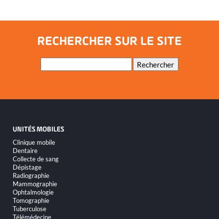
RECHERCHER SUR LE SITE
Mots-
Rechercher
clés
UNITÉS MOBILES
Aller
Clinique mobile
au
Dentaire
contenu
Collecte de sang
Dépistage
Radiographie
Mammographie
Ophtalmologie
Tomographie
Tuberculose
Télémédecine