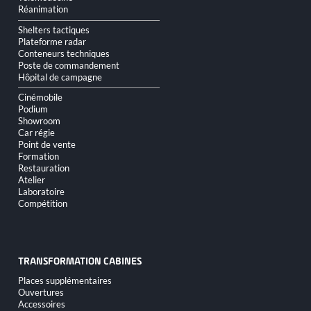
Réanimation
Shelters tactiques
Plateforme radar
Conteneurs techniques
Poste de commandement
Hôpital de campagne
Cinémobile
Podium
Showroom
Car régie
Point de vente
Formation
Restauration
Atelier
Laboratoire
Compétition
TRANSFORMATION CABINES
Aller
Places supplémentaires
au
Ouvertures
contenu
Accessoires