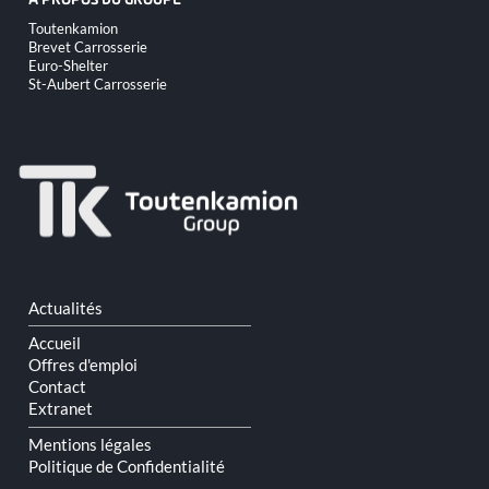
A PROPOS DU GROUPE
Aller
Toutenkamion
au
Brevet Carrosserie
contenu
Euro-Shelter
St-Aubert Carrosserie
Aller
Actualités
au
contenu
Accueil
Offres d'emploi
Contact
Extranet
Mentions légales
Politique de Confidentialité