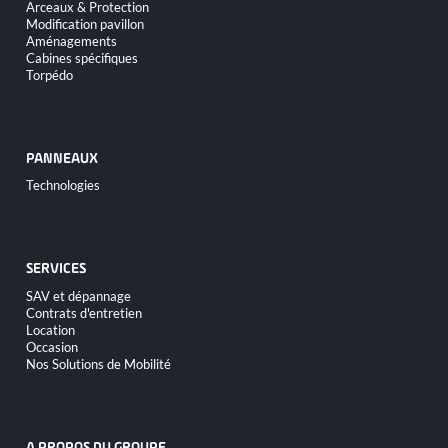
Arceaux & Protection
Modification pavillon
Aménagements
Cabines spécifiques
Torpédo
PANNEAUX
Aller
Technologies
au
contenu
SERVICES
Aller
SAV et dépannage
au
Contrats d'entretien
contenu
Location
Occasion
Nos Solutions de Mobilité