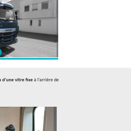
é sur la cabine de ce DAF LF
on d'une
vitre fixe
à l'arrière de