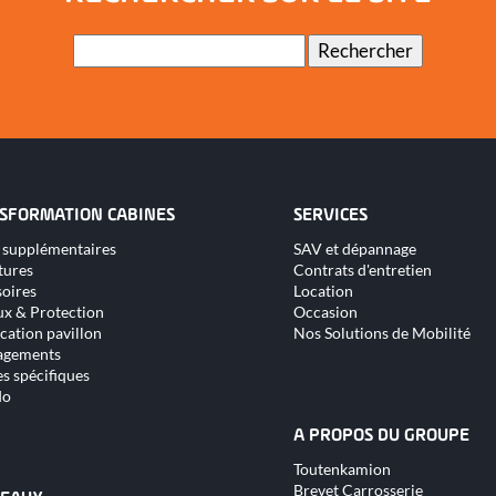
Mots-
Rechercher
clés
SFORMATION CABINES
SERVICES
Aller
 supplémentaires
SAV et dépannage
au
tures
Contrats d'entretien
nu
contenu
oires
Location
x & Protection
Occasion
cation pavillon
Nos Solutions de Mobilité
gements
s spécifiques
do
A PROPOS DU GROUPE
Aller
Toutenkamion
au
Brevet Carrosserie