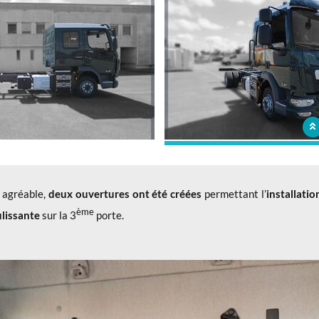
Découvrez l'allongement réalis
e agréable,
deux ouvertures ont été créées
permettant l’
installati
ème
ulissante
sur la 3
porte.