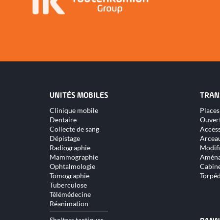
UNITÉS MOBILES
TRAN
Aller
Aller
Clinique mobile
Places
au
au
Dentaire
Ouver
contenu
conte
Collecte de sang
Access
Dépistage
Arceau
Radiographie
Modifi
Mammographie
Aména
Ophtalmologie
Cabine
Tomographie
Torpé
Tuberculose
Télémédecine
Réanimation
Shelters tactiques