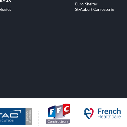
contenu
EAUX
Euro-Shelter
logies
St-Aubert Carrosserie
nu