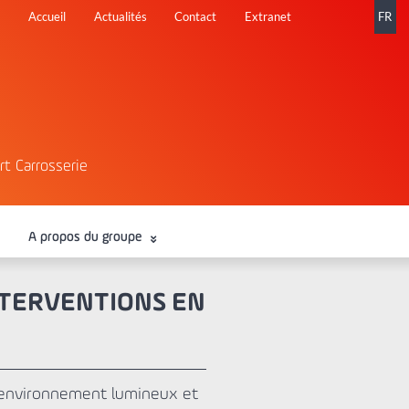
Aller
Accueil
Actualités
Contact
Extranet
FR
au
contenu
rt Carrosserie
A propos du groupe
NTERVENTIONS EN
 environnement lumineux et