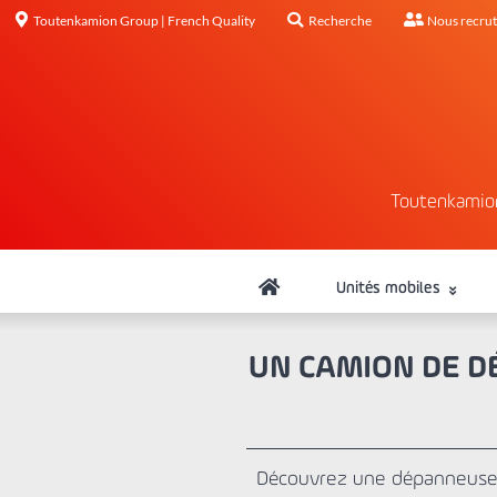
Toutenkamion Group | French Quality
Recherche
Nous recru
Toutenkamio
Unités mobiles
UN CAMION DE D
Découvrez une dépanneuse 