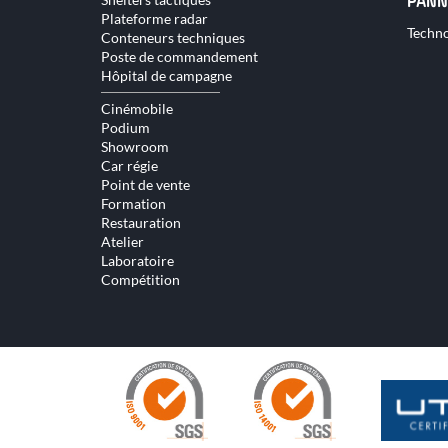
PANN
Plateforme radar
Aller
Techno
Conteneurs techniques
au
Poste de commandement
conte
Hôpital de campagne
Cinémobile
Podium
Showroom
Car régie
Point de vente
Formation
Restauration
Atelier
Laboratoire
Compétition