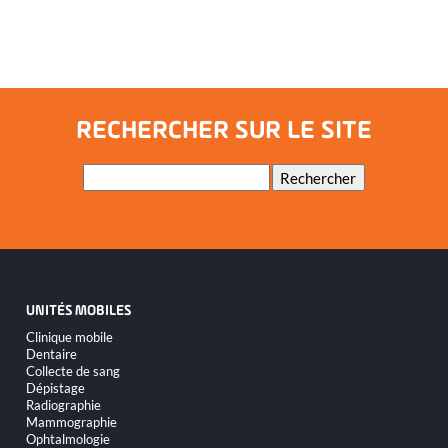
RECHERCHER SUR LE SITE
Mots-
Rechercher
clés
UNITÉS MOBILES
Aller
Clinique mobile
au
Dentaire
contenu
Collecte de sang
Dépistage
Radiographie
Mammographie
Ophtalmologie