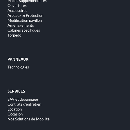
Places supplémentaires
au
Ouvertures
contenu
Accessoires
Arceaux & Protection
Modification pavillon
Aménagements
Cabines spécifiques
Torpédo
PANNEAUX
Aller
Technologies
au
contenu
SERVICES
Aller
SAV et dépannage
au
Contrats d'entretien
contenu
Location
Occasion
Nos Solutions de Mobilité