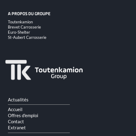
A PROPOS DU GROUPE
Aller
Toutenkamion
au
Brevet Carrosserie
contenu
Euro-Shelter
St-Aubert Carrosserie
Aller
Actualités
au
contenu
Accueil
Offres d'emploi
Contact
Extranet