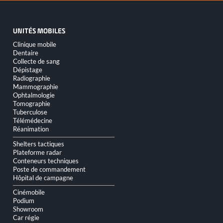
UNITÉS MOBILES
Aller
Clinique mobile
au
Dentaire
contenu
Collecte de sang
Dépistage
Radiographie
Mammographie
Ophtalmologie
Tomographie
Tuberculose
Télémédecine
Réanimation
Shelters tactiques
Plateforme radar
Conteneurs techniques
Poste de commandement
Hôpital de campagne
Cinémobile
Podium
Showroom
Car régie