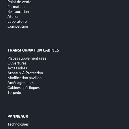
Point de vente
Formation
Restauration
Atelier
Laboratoire
Compétition
TRANSFORMATION CABINES
Aller
Places supplémentaires
au
Ouvertures
contenu
Accessoires
Arceaux & Protection
Modification pavillon
Aménagements
Cabines spécifiques
Torpédo
PANNEAUX
Aller
Technologies
au