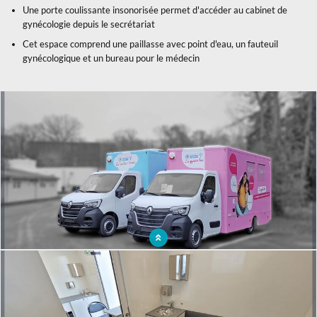
Une porte coulissante insonorisée permet d'accéder au cabinet de
gynécologie depuis le secrétariat
Cet espace comprend une paillasse avec point d'eau, un fauteuil
gynécologique et un bureau pour le médecin
x
Deux cabinets médicaux mobiles pour la protection maternelle et infantile