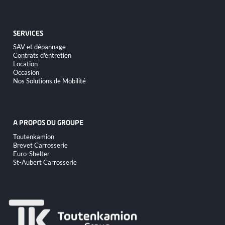
contenu
SERVICES
Aller
SAV et dépannage
au
Contrats d'entretien
contenu
Location
Occasion
Nos Solutions de Mobilité
A PROPOS DU GROUPE
Aller
Toutenkamion
au
Brevet Carrosserie
contenu
Euro-Shelter
St-Aubert Carrosserie