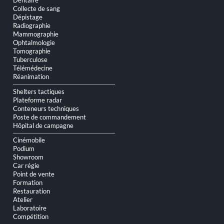
Dentaire
contenu
Collecte de sang
Dépistage
Radiographie
Mammographie
Ophtalmologie
Tomographie
Tuberculose
Télémédecine
Réanimation
Shelters tactiques
Plateforme radar
Conteneurs techniques
Poste de commandement
Hôpital de campagne
Cinémobile
Podium
Showroom
Car régie
Point de vente
Formation
Restauration
Atelier
Laboratoire
Compétition