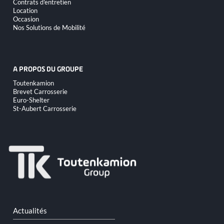
Contrats d'entretien
contenu
Location
Occasion
Nos Solutions de Mobilité
A PROPOS DU GROUPE
Aller
Toutenkamion
au
Brevet Carrosserie
contenu
Euro-Shelter
St-Aubert Carrosserie
Aller
Actualités
au
contenu