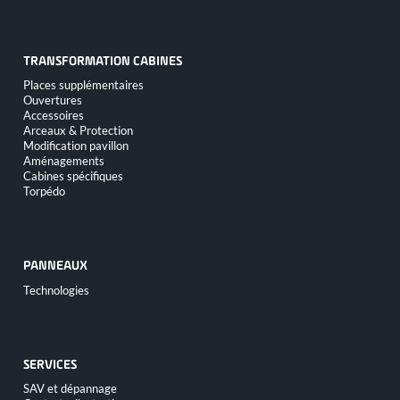
TRANSFORMATION CABINES
Aller
Places supplémentaires
au
Ouvertures
contenu
Accessoires
Arceaux & Protection
Modification pavillon
Aménagements
Cabines spécifiques
Torpédo
PANNEAUX
Aller
Technologies
au
contenu
SERVICES
Aller
SAV et dépannage
au