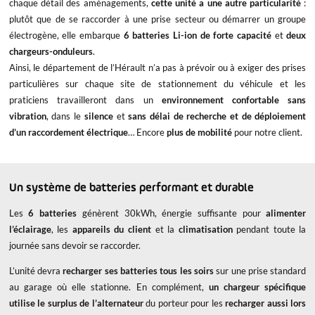
chaque détail des aménagements,
cette unité a
une autre particularité
:
plutôt que de se raccorder à une prise secteur ou démarrer un groupe
électrogène, elle embarque
6 batteries Li-ion de forte capacité
et
deux
chargeurs-onduleurs
.
Ainsi, le département de l’Hérault n’a pas à prévoir ou à exiger des prises
particulières sur chaque site de stationnement du véhicule et les
praticiens travailleront dans un
environnement confortable sans
vibration
, dans le
silence
et
sans délai de recherche et de déploiement
d’un raccordement électrique
… Encore
plus de mobilité
pour notre client.
Un système de batteries performant et durable
Les
6 batteries
génèrent 30kWh, énergie suffisante pour
alimenter
l’éclairage
, les
appareils du client
et la
climatisation
pendant toute la
journée sans devoir se raccorder.
L’unité devra
recharger ses batteries
tous les soirs
sur une prise standard
au garage où elle stationne. En complément,
un chargeur spécifique
utilise le surplus de l’alternateur
du porteur pour les
recharger aussi lors