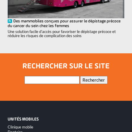
Des mammobiles conçues pour assurer le dépistage précoce
du cancer du sein chez les femmes
Une solution facile d’accès pour favoriser le dépistage précoce et
réduire les risques de complication des soins
RECHERCHER SUR LE SITE
Mots-
Rechercher
clés
UNITÉS MOBILES
Aller
Clinique mobile
au