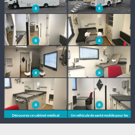
Un véhicule de protection
Une clinique mobile spécialisée dans
maternelle infantile accessible à
la pédiatrie
tous
"Aller vers" la mission de ce camion
Un cabinet médical itinérant au
de santé itinérant
service de la pédiatrie
Découvrez le nouveau cabinet
Cabinet médical tout équipé pour
médical sur roues de l'Hérault
aller vers les enfants et leurs parents
Découvrez ce cabinet médical
Un véhicule de santé mobile pour les
mobile conçu pour la protection
enfants et leurs parents
maternelle infantile