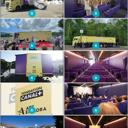
Un camion culturel pour sillonner les
Une salle de cinéma mobile conçue et
routes et apporter la magie du 7ème
fabriquée comme un véritable cinéma
art
Inauguration du CinéMo à Cannes fin
Conception et fabrication du CinéMo
mai 2025
par nos équipes de Ladon
Le cinéma mobile permet l'accès à la
Un cinéma de proximité pour
culture pour tous et partout
renforcer les liens sociaux et accéder à
la culture du grand écran
Un camion alliant les missions de la
Un cinéma ambulant pour apporter la
Fondation CANAL+ et Art Explora
culture à toutes celles et ceux qui n'y