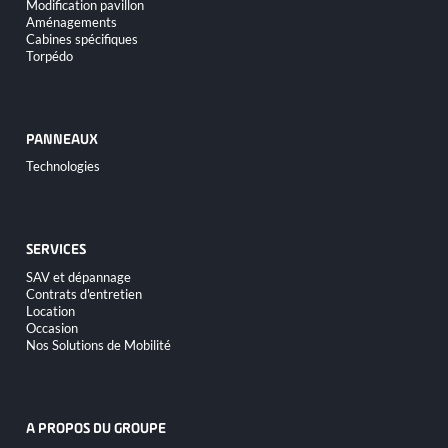
Modification pavillon
Aménagements
Cabines spécifiques
Torpédo
PANNEAUX
Aller
Technologies
au
contenu
SERVICES
Aller
SAV et dépannage
au
Contrats d'entretien
contenu
Location
Occasion
Nos Solutions de Mobilité
A PROPOS DU GROUPE