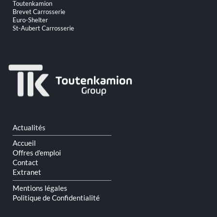
Aller
Toutenkamion
au
Brevet Carrosserie
contenu
Euro-Shelter
St-Aubert Carrosserie
Aller
Actualités
au
contenu
Accueil
Offres d'emploi
Contact
Extranet
Mentions légales
Politique de Confidentialité