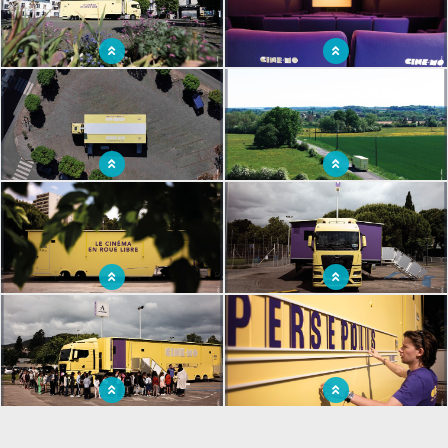
pour la démocratisation de la culture
ont pas accès
Un dispositif qui mise sur la mobilité
Le cinéma hors-les-murs : aller à la
pour éveiller la passion du cinéma au
rencontre des spectateurs où qu'ils se
plus grand nombre
trouvent
Un camion à double extensions pour
Aller vers les spectateurs grâce au
apporter le cinéma à toutes et tous
cinémobile pour favoriser l'accès à la
culture
Adultes ou enfants, tous peuvent
Sensibiliser et éduquer à l'image, telle
profiter d'un moment de détente en
est l'une des missions du CinéMo
visionnant un film dans le CinéMo
A travers des projections gratuites et
Aux côtés des musées mobiles Mumo,
engagées, le CinéMo souhaite
le CinéMo s'inscrit dans une démarche