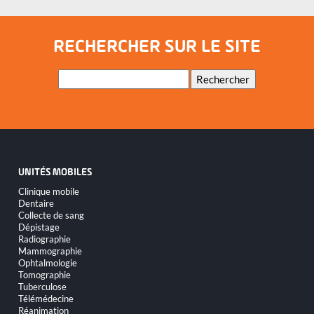
démocratiser la culture
d'aller vers
RECHERCHER SUR LE SITE
Mots-
Rechercher
clés
UNITÉS MOBILES
Aller
Clinique mobile
au
Dentaire
contenu
Collecte de sang
Dépistage
Radiographie
Mammographie
Ophtalmologie
Tomographie
Tuberculose
Télémédecine
Réanimation