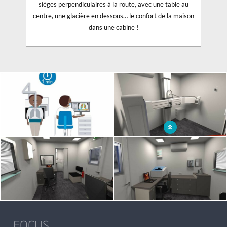
sièges perpendiculaires à la route, avec une table au
centre, une glacière en dessous… le confort de la maison
dans une cabine !
x
Dépistage de la tuberculose -
équipement de radiologie BRS/Feria
de DMS Imaging
FOCUS