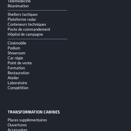
Télémédecine
Réanimation
Shelters tactiques
Plateforme radar
Conteneurs techniques
Poste de commandement
Hôpital de campagne
Cinémobile
Podium
Showroom
Car régie
Point de vente
Formation
Restauration
Atelier
Laboratoire
Compétition
TRANSFORMATION CABINES
Aller
Places supplémentaires
au
Ouvertures
contenu
Accessoires