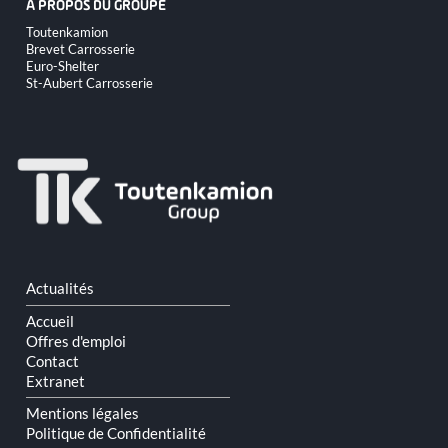
A PROPOS DU GROUPE
Aller
Toutenkamion
au
Brevet Carrosserie
contenu
Euro-Shelter
St-Aubert Carrosserie
Aller
Actualités
au
contenu
Accueil
Offres d'emploi
Contact
Extranet
Mentions légales
Politique de Confidentialité