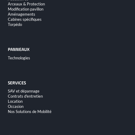
Arceaux & Protection
Modification pavillon
Aménagements
Cabines spécifiques
Torpédo
PANNEAUX
Aller
Technologies
au
contenu
SERVICES
Aller
SAV et dépannage
au
Contrats d'entretien
contenu
Location
Occasion
Nos Solutions de Mobilité