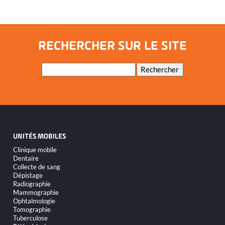
RECHERCHER SUR LE SITE
Mots-
Rechercher
clés
UNITÉS MOBILES
Aller
Clinique mobile
au
Dentaire
contenu
Collecte de sang
Dépistage
Radiographie
Mammographie
Ophtalmologie
Tomographie
Tuberculose