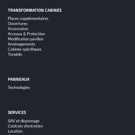
TRANSFORMATION CABINES
Aller
Places supplémentaires
au
Ouvertures
contenu
Accessoires
Arceaux & Protection
Modification pavillon
Aménagements
Cabines spécifiques
Torpédo
PANNEAUX
Aller
Technologies
au
contenu
SERVICES
Aller
SAV et dépannage
au
Contrats d'entretien
contenu
Location