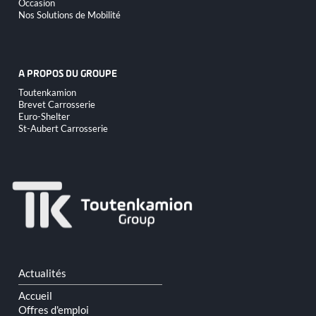
Occasion
Nos Solutions de Mobilité
A PROPOS DU GROUPE
Aller
Toutenkamion
au
Brevet Carrosserie
contenu
Euro-Shelter
St-Aubert Carrosserie
Aller
Actualités
au
contenu
Accueil
Offres d'emploi