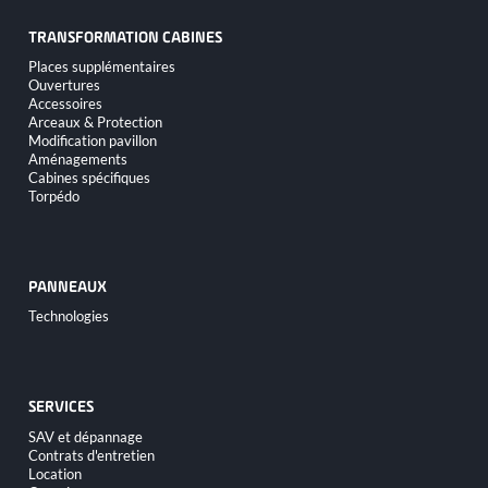
TRANSFORMATION CABINES
Aller
Places supplémentaires
au
Ouvertures
contenu
Accessoires
Arceaux & Protection
Modification pavillon
Aménagements
Cabines spécifiques
Torpédo
PANNEAUX
Aller
Technologies
au
contenu
SERVICES
Aller
SAV et dépannage
au
Contrats d'entretien
contenu
Location