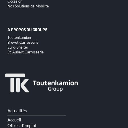
Occasion
Nos Solutions de Mobilité
A PROPOS DU GROUPE
Aller
Toutenkamion
au
Brevet Carrosserie
contenu
Euro-Shelter
St-Aubert Carrosserie
Aller
Actualités
au
contenu
Accueil
Offres d'emploi