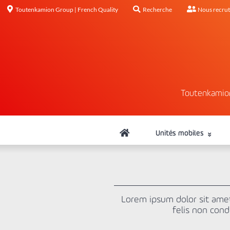
Toutenkamion Group | French Quality
Recherche
Nous recru
Toutenkamio
Unités mobiles
Lorem ipsum dolor sit amet,
felis non cond