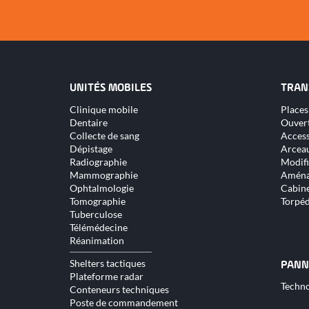
UNITÉS MOBILES
TRAN
Aller
Aller
Clinique mobile
Places
au
au
Dentaire
Ouver
contenu
conte
Collecte de sang
Access
Dépistage
Arceau
Radiographie
Modifi
Mammographie
Aména
Ophtalmologie
Cabine
Tomographie
Torpé
Tuberculose
Télémédecine
Réanimation
Shelters tactiques
PANN
Plateforme radar
Aller
Techno
Conteneurs techniques
au
Poste de commandement
conte