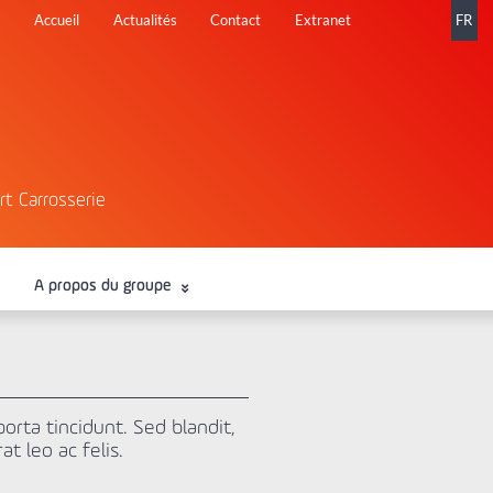
Aller
Accueil
Actualités
Contact
Extranet
FR
au
contenu
rt Carrosserie
A propos du groupe
orta tincidunt. Sed blandit,
t leo ac felis.