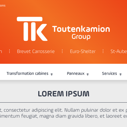
tons
n
Brevet Carrosserie
Euro-Shelter
St-Aube
Transformation cabines
Panneaux
Services
LOREM IPSUM
 consectetur adipiscing elit. Nullam pulvinar dolor et ex p
imentum feugiat, magna diam gravida libero, et laoreet era