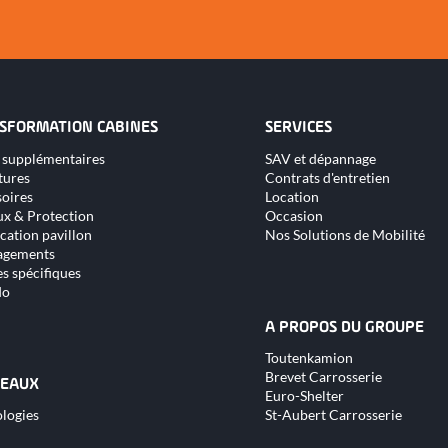
SFORMATION CABINES
SERVICES
Aller
 supplémentaires
SAV et dépannage
au
tures
Contrats d'entretien
nu
contenu
oires
Location
x & Protection
Occasion
cation pavillon
Nos Solutions de Mobilité
gements
s spécifiques
do
A PROPOS DU GROUPE
Aller
Toutenkamion
au
Brevet Carrosserie
contenu
EAUX
Euro-Shelter
logies
St-Aubert Carrosserie
nu