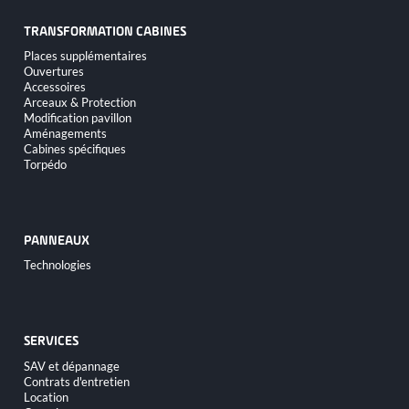
TRANSFORMATION CABINES
Aller
Places supplémentaires
au
Ouvertures
contenu
Accessoires
Arceaux & Protection
Modification pavillon
Aménagements
Cabines spécifiques
Torpédo
PANNEAUX
Aller
Technologies
au
contenu
SERVICES
Aller
SAV et dépannage
au
Contrats d'entretien
contenu
Location