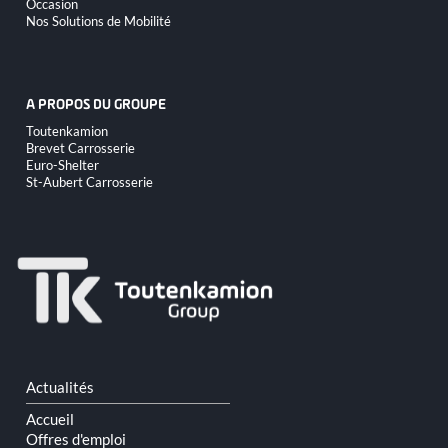
Occasion
Nos Solutions de Mobilité
A PROPOS DU GROUPE
Aller
Toutenkamion
au
Brevet Carrosserie
contenu
Euro-Shelter
St-Aubert Carrosserie
Aller
Actualités
au
contenu
Accueil
Offres d'emploi