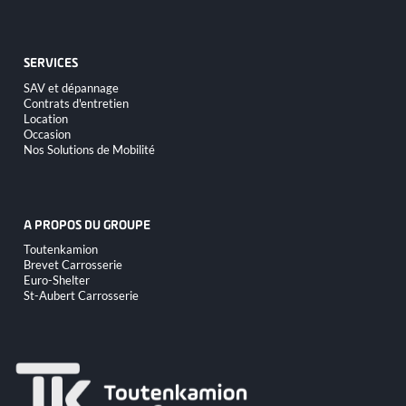
contenu
SERVICES
Aller
SAV et dépannage
au
Contrats d'entretien
contenu
Location
Occasion
Nos Solutions de Mobilité
A PROPOS DU GROUPE
Aller
Toutenkamion
au
Brevet Carrosserie
contenu
Euro-Shelter
St-Aubert Carrosserie