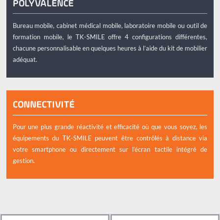
POLYVALENCE
Bureau mobile, cabinet médical mobile, laboratoire mobile ou outil de
formation mobile, le TK-SMILE offre 4 configurations différentes,
chacune personnalisable en quelques heures à l’aide du kit de mobilier
adéquat.
CONNECTIVITÉ
Pour une plus grande réactivité et efficacité où que vous soyez, les
équipements du TK-SMILE peuvent être contrôlés à distance via
votre smartphone ou directement sur l’écran tactile intégré de
gestion.
x