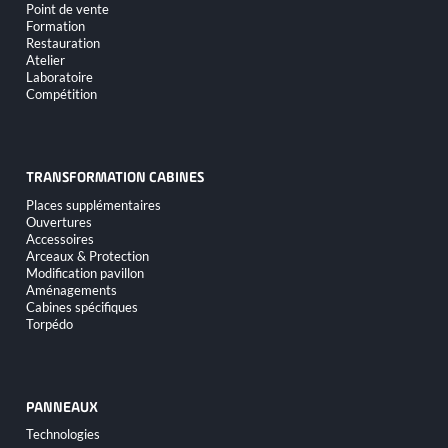
Point de vente
Formation
Restauration
Atelier
Laboratoire
Compétition
TRANSFORMATION CABINES
Aller
Places supplémentaires
au
Ouvertures
contenu
Accessoires
Arceaux & Protection
Modification pavillon
Aménagements
Cabines spécifiques
Torpédo
PANNEAUX
Aller
Technologies
au