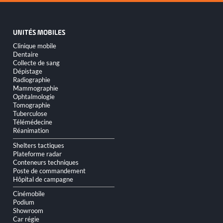
UNITÉS MOBILES
Aller
Clinique mobile
au
Dentaire
contenu
Collecte de sang
Dépistage
Radiographie
Mammographie
Ophtalmologie
Tomographie
Tuberculose
Télémédecine
Réanimation
Shelters tactiques
Plateforme radar
Conteneurs techniques
Poste de commandement
Hôpital de campagne
Cinémobile
Podium
Showroom
Car régie