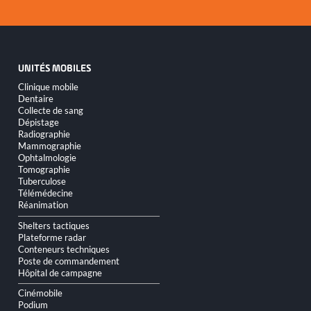
UNITÉS MOBILES
Aller
Clinique mobile
au
Dentaire
contenu
Collecte de sang
Dépistage
Radiographie
Mammographie
Ophtalmologie
Tomographie
Tuberculose
Télémédecine
Réanimation
Shelters tactiques
Plateforme radar
Conteneurs techniques
Poste de commandement
Hôpital de campagne
Cinémobile
Podium