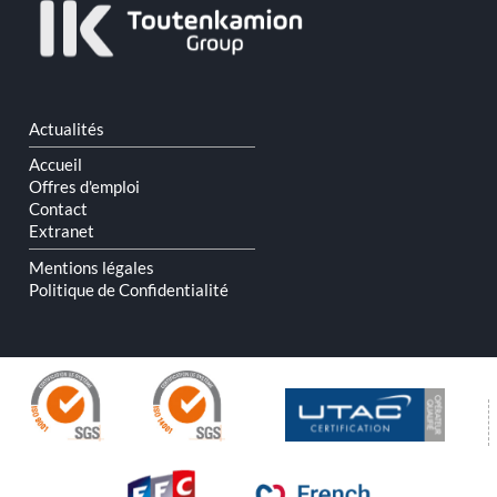
Aller
Actualités
au
contenu
Accueil
Offres d'emploi
Contact
Extranet
Mentions légales
Politique de Confidentialité