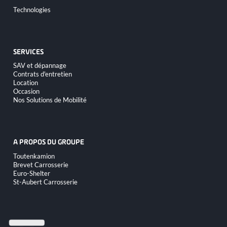
Aller
Technologies
au
contenu
SERVICES
Aller
SAV et dépannage
au
Contrats d'entretien
contenu
Location
Occasion
Nos Solutions de Mobilité
A PROPOS DU GROUPE
Aller
Toutenkamion
au
Brevet Carrosserie
contenu
Euro-Shelter
St-Aubert Carrosserie