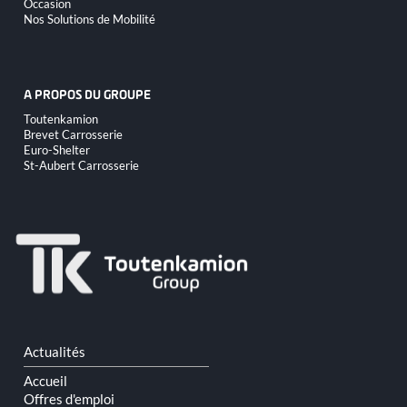
Occasion
Nos Solutions de Mobilité
A PROPOS DU GROUPE
Aller
Toutenkamion
au
Brevet Carrosserie
contenu
Euro-Shelter
St-Aubert Carrosserie
Aller
Actualités
au
contenu
Accueil
Offres d'emploi