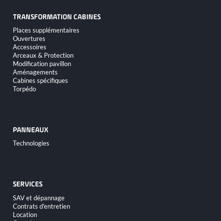
TRANSFORMATION CABINES
Aller
Places supplémentaires
au
Ouvertures
contenu
Accessoires
Arceaux & Protection
Modification pavillon
Aménagements
Cabines spécifiques
Torpédo
PANNEAUX
Aller
Technologies
au
contenu
SERVICES
Aller
SAV et dépannage
au
Contrats d'entretien
contenu
Location