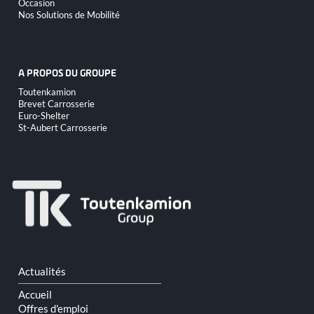
Occasion
Nos Solutions de Mobilité
A PROPOS DU GROUPE
Aller
Toutenkamion
au
Brevet Carrosserie
contenu
Euro-Shelter
St-Aubert Carrosserie
Aller
Actualités
au
contenu
Accueil
Offres d'emploi