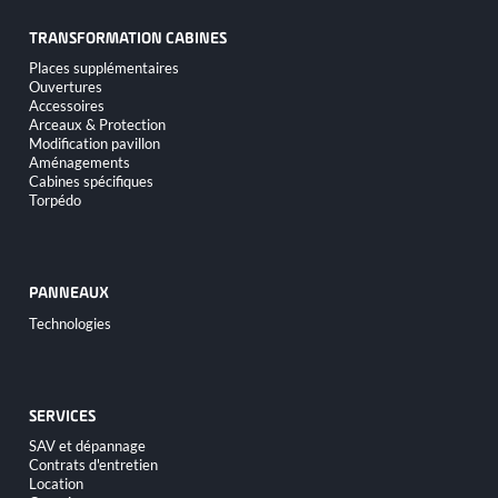
TRANSFORMATION CABINES
Aller
Places supplémentaires
au
Ouvertures
contenu
Accessoires
Arceaux & Protection
Modification pavillon
Aménagements
Cabines spécifiques
Torpédo
PANNEAUX
Aller
Technologies
au
contenu
SERVICES
Aller
SAV et dépannage
au
Contrats d'entretien
contenu
Location