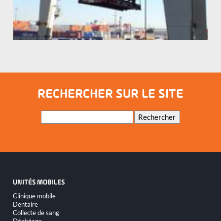
RECHERCHER SUR LE SITE
Mots-
Rechercher
clés
UNITÉS MOBILES
Aller
Clinique mobile
au
Dentaire
contenu
Collecte de sang
Dépistage