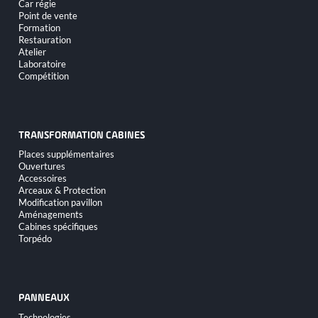
Car régie
Point de vente
Formation
Restauration
Atelier
Laboratoire
Compétition
TRANSFORMATION CABINES
Aller
Places supplémentaires
au
Ouvertures
contenu
Accessoires
Arceaux & Protection
Modification pavillon
Aménagements
Cabines spécifiques
Torpédo
PANNEAUX
Aller
Technologies