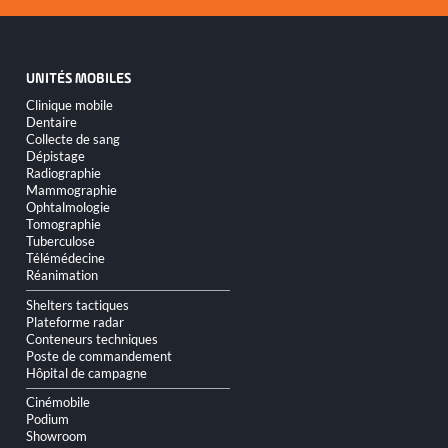
UNITÉS MOBILES
Aller
Clinique mobile
au
Dentaire
contenu
Collecte de sang
Dépistage
Radiographie
Mammographie
Ophtalmologie
Tomographie
Tuberculose
Télémédecine
Réanimation
Shelters tactiques
Plateforme radar
Conteneurs techniques
Poste de commandement
Hôpital de campagne
Cinémobile
Podium
Showroom