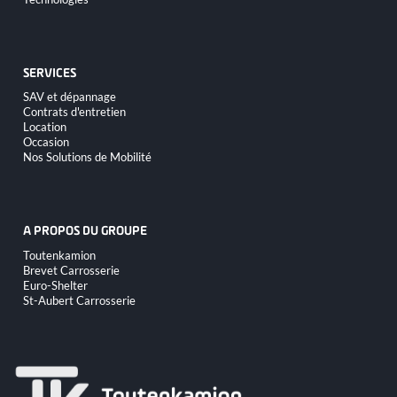
au
contenu
SERVICES
Aller
SAV et dépannage
au
Contrats d'entretien
contenu
Location
Occasion
Nos Solutions de Mobilité
A PROPOS DU GROUPE
Aller
Toutenkamion
au
Brevet Carrosserie
contenu
Euro-Shelter
St-Aubert Carrosserie