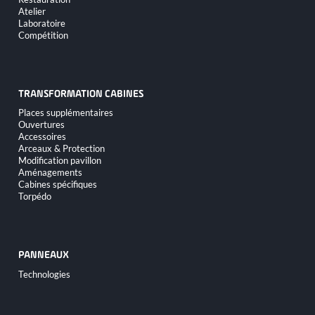
Atelier
Laboratoire
Compétition
TRANSFORMATION CABINES
Aller
Places supplémentaires
au
Ouvertures
contenu
Accessoires
Arceaux & Protection
Modification pavillon
Aménagements
Cabines spécifiques
Torpédo
PANNEAUX
Aller
Technologies
au
contenu