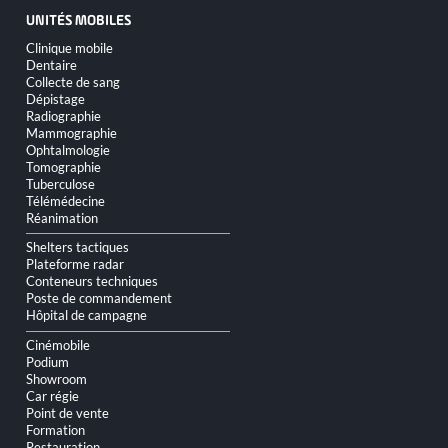
UNITÉS MOBILES
Aller
Clinique mobile
au
Dentaire
contenu
Collecte de sang
Dépistage
Radiographie
Mammographie
Ophtalmologie
Tomographie
Tuberculose
Télémédecine
Réanimation
Shelters tactiques
Plateforme radar
Conteneurs techniques
Poste de commandement
Hôpital de campagne
Cinémobile
Podium
Showroom
Car régie
Point de vente
Formation
Restauration