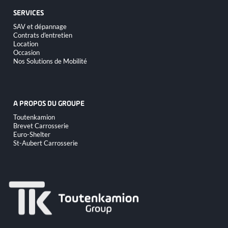
SERVICES
Aller
SAV et dépannage
au
Contrats d'entretien
contenu
Location
Occasion
Nos Solutions de Mobilité
A PROPOS DU GROUPE
Aller
Toutenkamion
au
Brevet Carrosserie
contenu
Euro-Shelter
St-Aubert Carrosserie