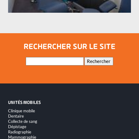
RECHERCHER SUR LE SITE
Mots-
Rechercher
clés
UNITÉS MOBILES
Aller
Clinique mobile
au
Dentaire
contenu
Collecte de sang
Dépistage
Radiographie
Mammographie