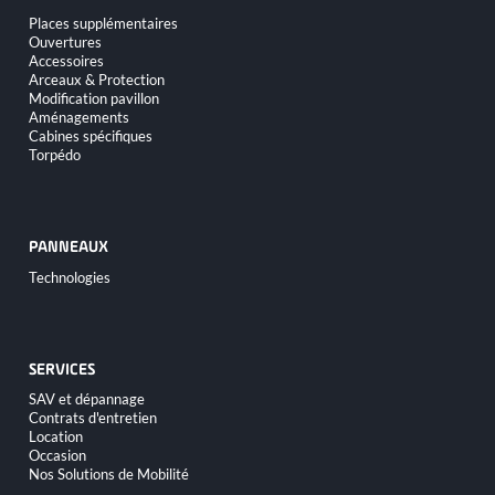
Aller
Places supplémentaires
au
Ouvertures
contenu
Accessoires
Arceaux & Protection
Modification pavillon
Aménagements
Cabines spécifiques
Torpédo
PANNEAUX
Aller
Technologies
au
contenu
SERVICES
Aller
SAV et dépannage
au
Contrats d'entretien
contenu
Location
Occasion
Nos Solutions de Mobilité