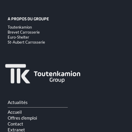
A PROPOS DU GROUPE
Aller
Toutenkamion
au
Brevet Carrosserie
contenu
Euro-Shelter
St-Aubert Carrosserie
Aller
Actualités
au
contenu
Accueil
Offres d'emploi
Contact
Extranet