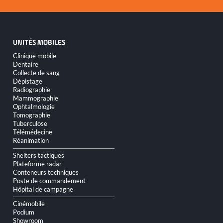
UNITÉS MOBILES
Aller
Clinique mobile
au
Dentaire
contenu
Collecte de sang
Dépistage
Radiographie
Mammographie
Ophtalmologie
Tomographie
Tuberculose
Télémédecine
Réanimation
Shelters tactiques
Plateforme radar
Conteneurs techniques
Poste de commandement
Hôpital de campagne
Cinémobile
Podium
Showroom