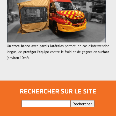
Un
store-banne
avec
parois latérales
permet, en cas d’intervention
longue, de
protéger
l’équipe
contre le froid et de gagner en
surface
(environ 10m²).
RECHERCHER SUR LE SITE
Mots-
Rechercher
clés