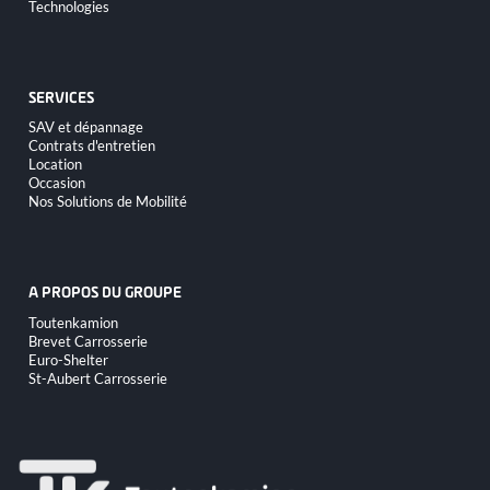
Aller
Technologies
au
contenu
SERVICES
Aller
SAV et dépannage
au
Contrats d'entretien
contenu
Location
Occasion
Nos Solutions de Mobilité
A PROPOS DU GROUPE
Aller
Toutenkamion
au
Brevet Carrosserie
contenu
Euro-Shelter
St-Aubert Carrosserie