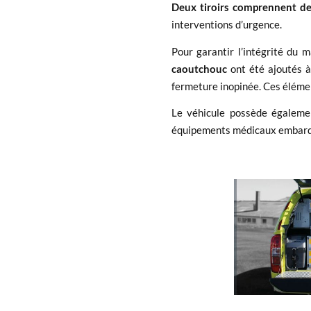
Deux tiroirs comprennent des
interventions d’urgence.
Pour garantir l’intégrité du 
caoutchouc
ont été ajoutés à 
fermeture inopinée. Ces élém
Le véhicule possède égalem
équipements médicaux embarq
x
Installation d