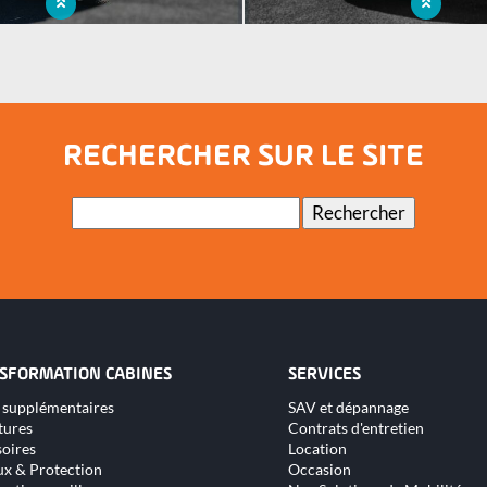
p pour se déplacer sur tout type de
Réalisation sur mesure avec in
terrain
signalisations sonores et l
RECHERCHER SUR LE SITE
Mots-
Rechercher
clés
SFORMATION CABINES
SERVICES
Aller
 supplémentaires
SAV et dépannage
au
tures
Contrats d'entretien
nu
contenu
oires
Location
x & Protection
Occasion