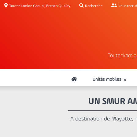
Toutenkamion Group | French Quality
Recherche
Nous recru
Toutenkamio
Unités mobiles
UN SMUR A
A destination de Mayotte, 