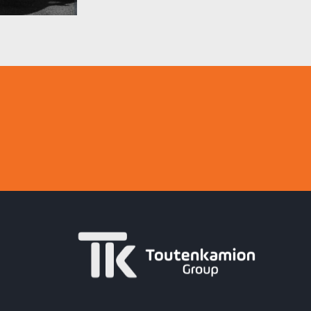
tégration de
umineuses