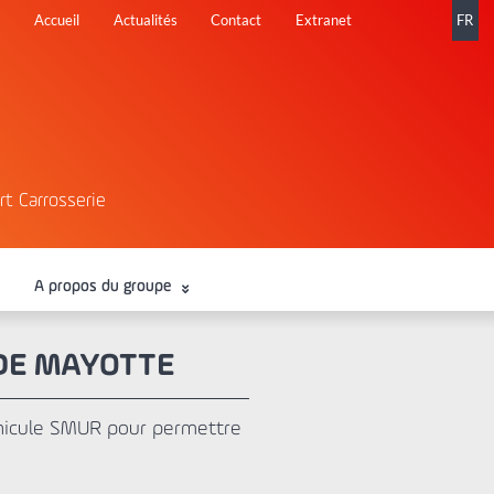
Aller
Accueil
Actualités
Contact
Extranet
FR
au
contenu
rt Carrosserie
A propos du groupe
DE MAYOTTE
éhicule SMUR pour permettre