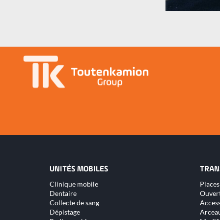
SMUR sur pick-u
UNITÉS MOBILES
TRAN
Aller
Aller
Clinique mobile
Places
au
au
Dentaire
Ouver
contenu
conte
Collecte de sang
Access
Dépistage
Arceau