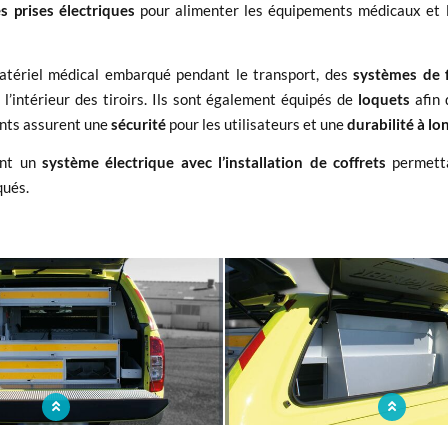
 prises électriques
pour alimenter les équipements médicaux et les
matériel médical embarqué pendant le transport, des
systèmes de 
l’intérieur des tiroirs. Ils sont également équipés de
loquets
afin
ents assurent une
sécurité
pour les utilisateurs et une
durabilité à lo
ent un
système électrique avec l’installation de coffrets
permetta
ués.
'un meuble en aluminium sur mesure
Optimisation des rangements po