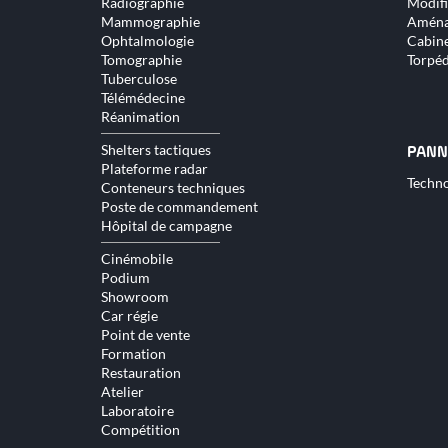
Radiographie
Modifi
Mammographie
Aména
Ophtalmologie
Cabine
Tomographie
Torpé
Tuberculose
Télémédecine
Réanimation
Shelters tactiques
PANN
Plateforme radar
Aller
Techno
Conteneurs techniques
au
Poste de commandement
conte
Hôpital de campagne
Cinémobile
Podium
Showroom
Car régie
Point de vente
Formation
Restauration
Atelier
Laboratoire
Compétition