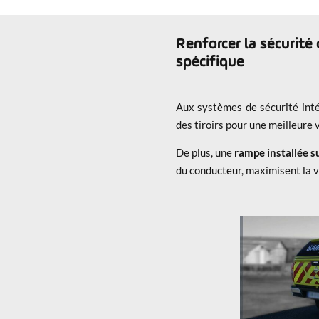
pour le r
Renforcer la sécurité
spécifique
Aux systèmes de sécurité int
des tiroirs pour une meilleure v
De plus, une
rampe installée s
du conducteur, maximisent la vis
x