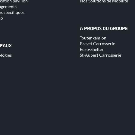
cation pavillon
Nos Solutions de Mobilité
gements
s spécifiques
do
A PROPOS DU GROUPE
Aller
Toutenkamion
au
Brevet Carrosserie
contenu
EAUX
Euro-Shelter
logies
St-Aubert Carrosserie
nu