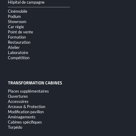
Hôpital de campagne
Cinémobile
Podium
Showroom
Car régie
Point de vente
Formation
Restauration
Atelier
Laboratoire
Compétition
TRANSFORMATION CABINES
Aller
Places supplémentaires
au
Ouvertures
contenu
Accessoires
Arceaux & Protection
Modification pavillon
Aménagements
Cabines spécifiques
Torpédo