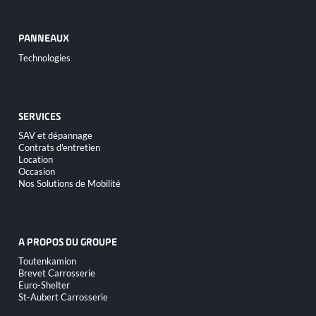
PANNEAUX
Aller
Technologies
au
contenu
SERVICES
Aller
SAV et dépannage
au
Contrats d'entretien
contenu
Location
Occasion
Nos Solutions de Mobilité
A PROPOS DU GROUPE
Aller
Toutenkamion
au
Brevet Carrosserie
contenu
Euro-Shelter
St-Aubert Carrosserie