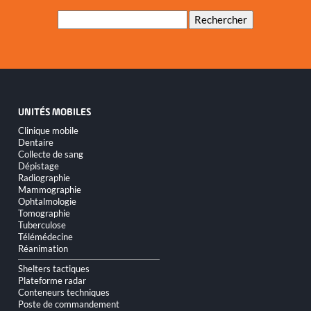
Mots-
Rechercher
clés
UNITÉS MOBILES
Aller
Clinique mobile
au
Dentaire
contenu
Collecte de sang
Dépistage
Radiographie
Mammographie
Ophtalmologie
Tomographie
Tuberculose
Télémédecine
Réanimation
Shelters tactiques
Plateforme radar
Conteneurs techniques
Poste de commandement