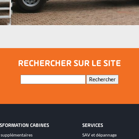
RECHERCHER SUR LE SITE
Mots-
Rechercher
clés
SFORMATION CABINES
SERVICES
Aller
 supplémentaires
SAV et dépannage
au