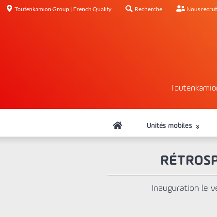
Toutenkamion Group | French Quality
Recherche
Nous recru
Toutenkamio
Unités mobiles
RÉTROSP
Inauguration le 