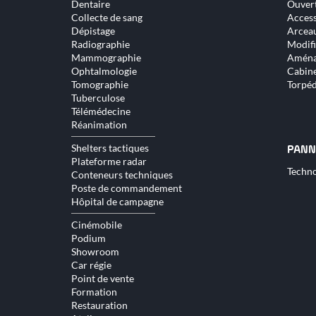
Dentaire
Ouver
contenu
conte
Collecte de sang
Access
Dépistage
Arceau
Radiographie
Modifi
Mammographie
Aména
Ophtalmologie
Cabine
Tomographie
Torpé
Tuberculose
Télémédecine
Réanimation
Shelters tactiques
PANN
Plateforme radar
Aller
Techno
Conteneurs techniques
au
Poste de commandement
conte
Hôpital de campagne
Cinémobile
Podium
Showroom
Car régie
Point de vente
Formation
Restauration