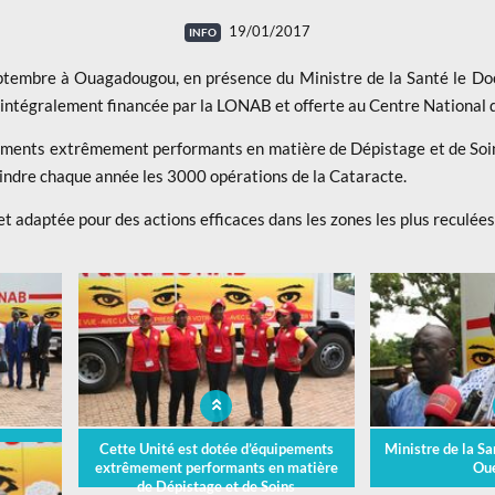
19/01/2017
eptembre à Ouagadougou, en présence du Ministre de la Santé le Do
ntégralement financée par la LONAB et offerte au Centre National de
ements extrêmement performants en matière de Dépistage et de Soin
teindre chaque année les 3000 opérations de la Cataracte.
t adaptée pour des actions efficaces dans les zones les plus reculées
ogie
Cette Unité est dotée d’équipements
Ministre de la S
a LONAB
extrêmement performants en matière
Ou
de Lutte
de Dépistage et de Soins