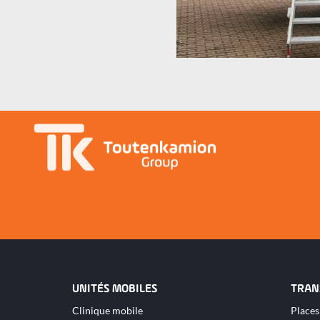
UNITÉS MOBILES
TRAN
Aller
Aller
Clinique mobile
Places
au
au