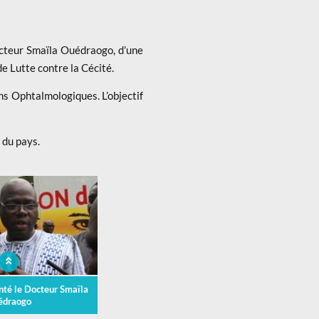
cteur Smaïla Ouédraogo, d’une
 Lutte contre la Cécité.
s Ophtalmologiques. L’objectif
 du pays.
anté le Docteur Smaïla
édraogo