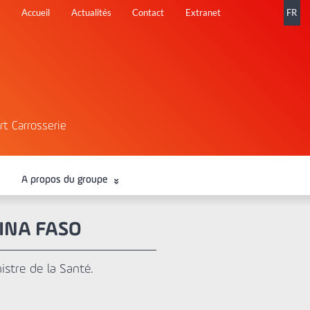
Aller
Accueil
Actualités
Contact
Extranet
FR
au
contenu
rt Carrosserie
A propos du groupe
INA FASO
stre de la Santé.