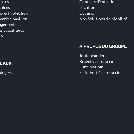
tures
Contrats d'entretien
nu
contenu
oires
Location
x & Protection
Occasion
cation pavillon
Nos Solutions de Mobilité
gements
s spécifiques
do
A PROPOS DU GROUPE
Aller
Toutenkamion
au
Brevet Carrosserie
contenu
EAUX
Euro-Shelter
logies
St-Aubert Carrosserie
nu