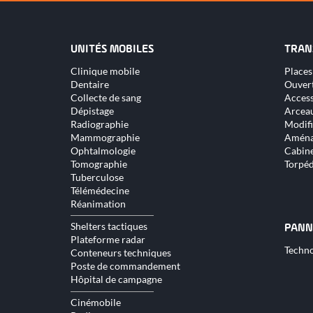
UNITÉS MOBILES
TRAN
Aller
Aller
Clinique mobile
Places
au
au
Dentaire
Ouver
contenu
conte
Collecte de sang
Access
Dépistage
Arceau
Radiographie
Modifi
Mammographie
Aména
Ophtalmologie
Cabine
Tomographie
Torpé
Tuberculose
Télémédecine
Réanimation
Shelters tactiques
PANN
Plateforme radar
Aller
Techno
Conteneurs techniques
au
Poste de commandement
conte
Hôpital de campagne
Cinémobile