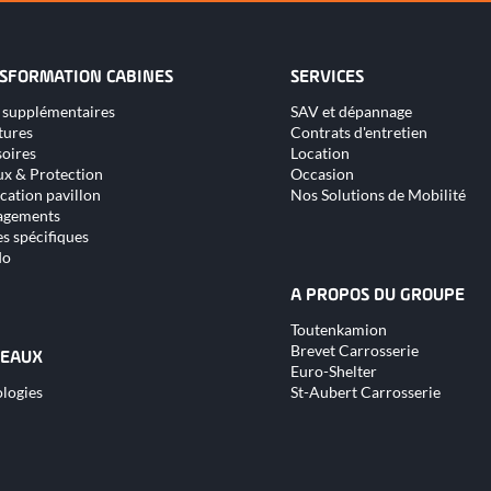
SFORMATION CABINES
SERVICES
Aller
 supplémentaires
SAV et dépannage
au
tures
Contrats d'entretien
nu
contenu
oires
Location
x & Protection
Occasion
cation pavillon
Nos Solutions de Mobilité
gements
s spécifiques
do
A PROPOS DU GROUPE
Aller
Toutenkamion
au
Brevet Carrosserie
contenu
EAUX
Euro-Shelter
logies
St-Aubert Carrosserie
nu