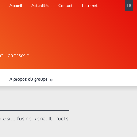
Aller
Accueil
Actualités
Contact
Extranet
FR
au
contenu
rt Carrosserie
A propos du groupe
 visité l’usine Renault Trucks