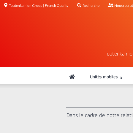
Toutenkamion Group | French Quality
Recherche
Nous recru
Toutenkamio
Unités mobiles
Dans le cadre de notre relati