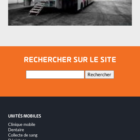
RECHERCHER SUR LE SITE
Mots-
Rechercher
clés
UNITÉS MOBILES
Aller
Clinique mobile
au
Dentaire
contenu
Collecte de sang