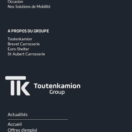
Occasion
Nos Solutions de Mobilité
A PROPOS DU GROUPE
Aller
Toutenkamion
au
Brevet Carrosserie
contenu
Euro-Shelter
St-Aubert Carrosserie
Aller
Actualités
au
contenu
Accueil
Offres d'emploi