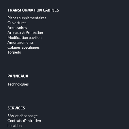
TRANSFORMATION CABINES
Aller
Places supplémentaires
au
Ouvertures
contenu
Accessoires
Arceaux & Protection
Modification pavillon
Aménagements
Cabines spécifiques
Torpédo
PANNEAUX
Aller
Technologies
au
contenu
SERVICES
Aller
SAV et dépannage
au
Contrats d'entretien
contenu
Location