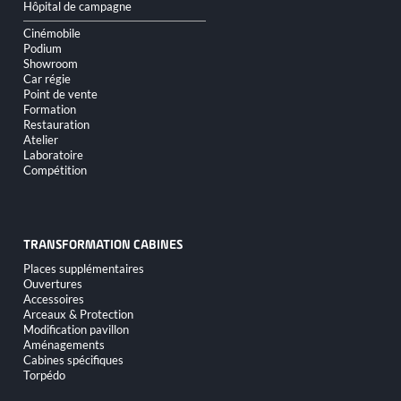
Hôpital de campagne
Cinémobile
Podium
Showroom
Car régie
Point de vente
Formation
Restauration
Atelier
Laboratoire
Compétition
TRANSFORMATION CABINES
Aller
Places supplémentaires
au
Ouvertures
contenu
Accessoires
Arceaux & Protection
Modification pavillon
Aménagements
Cabines spécifiques
Torpédo