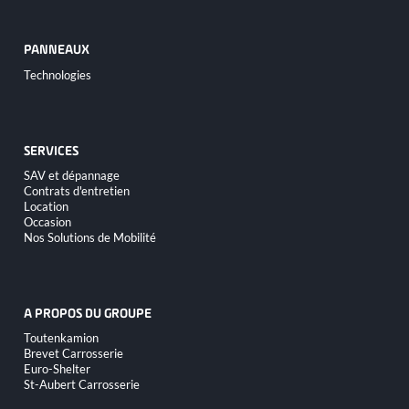
PANNEAUX
Aller
Technologies
au
contenu
SERVICES
Aller
SAV et dépannage
au
Contrats d'entretien
contenu
Location
Occasion
Nos Solutions de Mobilité
A PROPOS DU GROUPE
Aller
Toutenkamion
au
Brevet Carrosserie
contenu
Euro-Shelter
St-Aubert Carrosserie