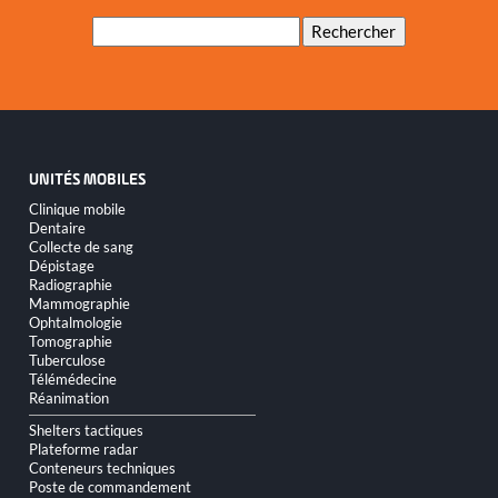
Mots-
Rechercher
clés
UNITÉS MOBILES
Aller
Clinique mobile
au
Dentaire
contenu
Collecte de sang
Dépistage
Radiographie
Mammographie
Ophtalmologie
Tomographie
Tuberculose
Télémédecine
Réanimation
Shelters tactiques
Plateforme radar
Conteneurs techniques
Poste de commandement