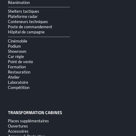
Réanimation
Shelters tactiques
Plateforme radar
Conteneurs techniques
Poste de commandement
Hôpital de campagne
Cinémobile
Podium
Showroom
Car régie
Point de vente
Formation
Restauration
Atelier
Laboratoire
Compétition
TRANSFORMATION CABINES
Aller
Places supplémentaires
au
Ouvertures
contenu
Accessoires