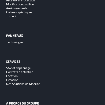
Arceaux & Protection
Modification pavillon
Aménagements
Cabines spécifiques
Torpédo
PANNEAUX
Aller
Technologies
au
contenu
SERVICES
Aller
SAV et dépannage
au
Contrats d'entretien
contenu
Location
Occasion
Nos Solutions de Mobilité
A PROPOS DU GROUPE