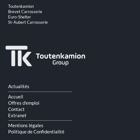
Aller
Toutenkamion
au
Brevet Carrosserie
contenu
Euro-Shelter
St-Aubert Carrosserie
Aller
Actualités
au
contenu
Accueil
Offres d'emploi
Contact
Extranet
Mentions légales
Politique de Confidentialité