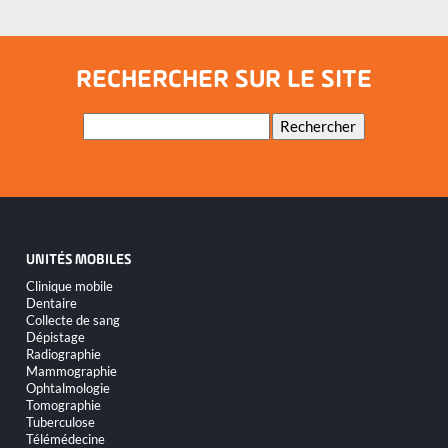
RECHERCHER SUR LE SITE
Mots-
Rechercher
clés
UNITÉS MOBILES
Aller
Clinique mobile
au
Dentaire
contenu
Collecte de sang
Dépistage
Radiographie
Mammographie
Ophtalmologie
Tomographie
Tuberculose
Télémédecine