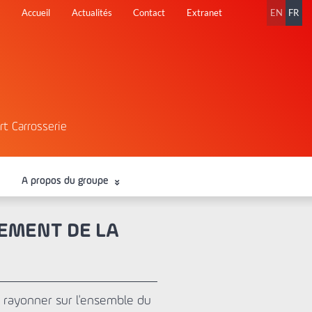
Aller
Accueil
Actualités
Contact
Extranet
EN
FR
au
contenu
rt Carrosserie
A propos du groupe
EMENT DE LA
 rayonner sur l'ensemble du