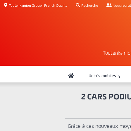
Toutenkamion Group | French Quality
Recherche
Nous recru
Toutenkamio
Unités mobiles
2 CARS POD
Grâce à ces nouveaux moyen