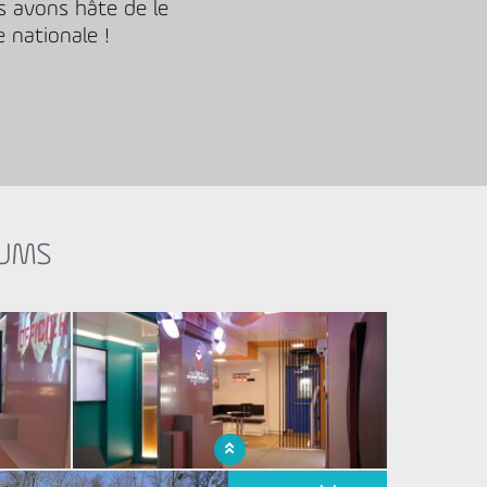
us avons hâte de le
 nationale !
IUMS