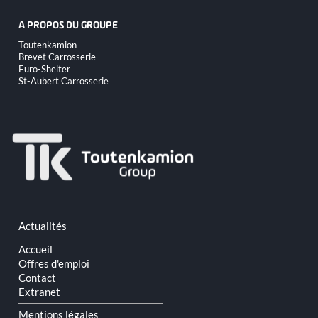
A PROPOS DU GROUPE
Aller
Toutenkamion
au
Brevet Carrosserie
contenu
Euro-Shelter
St-Aubert Carrosserie
Aller
Actualités
au
contenu
Accueil
Offres d'emploi
Contact
Extranet
Mentions légales