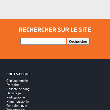
RECHERCHER SUR LE SITE
Mots-
Rechercher
clés
UNITÉS MOBILES
Aller
Clinique mobile
au
Dentaire
contenu
Collecte de sang
Dépistage
Radiographie
Mammographie
Ophtalmologie
Tomographie