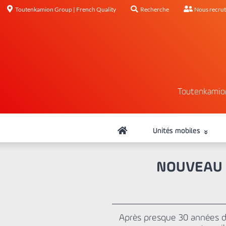
Toutenkamion Group | French Quality
Recherche
Nous recru
Toutenkamio
Unités mobiles
NOUVEAU 
Après presque 30 années de