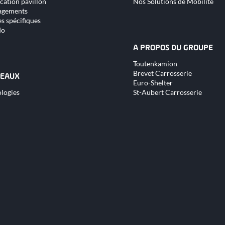
cation pavillon
Nos Solutions de Mobilité
gements
s spécifiques
do
A PROPOS DU GROUPE
Aller
Toutenkamion
au
Brevet Carrosserie
contenu
EAUX
Euro-Shelter
logies
St-Aubert Carrosserie
nu