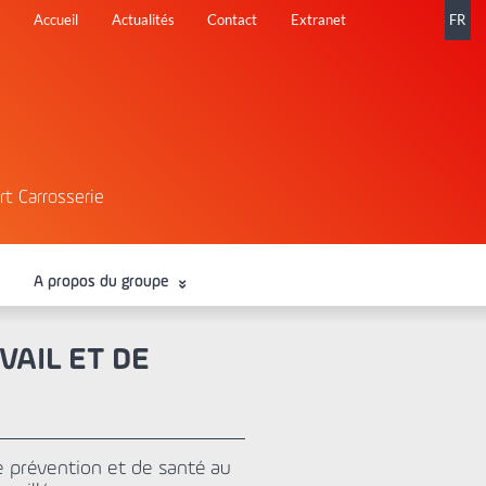
Aller
Accueil
Actualités
Contact
Extranet
FR
au
contenu
rt Carrosserie
A propos du groupe
AIL ET DE
e prévention et de santé au