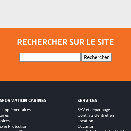
RECHERCHER SUR LE SITE
Mots-
Rechercher
clés
SFORMATION CABINES
SERVICES
Aller
 supplémentaires
SAV et dépannage
au
tures
Contrats d'entretien
nu
contenu
oires
Location
x & Protection
Occasion