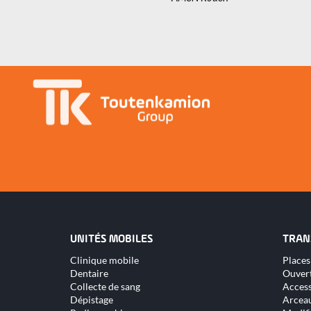
UNITÉS MOBILES
TRAN
Aller
Aller
Clinique mobile
Places
au
au
Dentaire
Ouver
contenu
conte
Collecte de sang
Access
Dépistage
Arceau