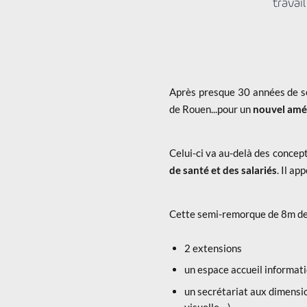
travai
Après presque 30 années de se
de Rouen...pour un
nouvel amén
Celui-ci va au-delà des concept
de santé et des salariés
. Il ap
Cette semi-remorque de 8m de 
2 extensions
un espace accueil informat
un secrétariat aux dimensio
visuelle,...)