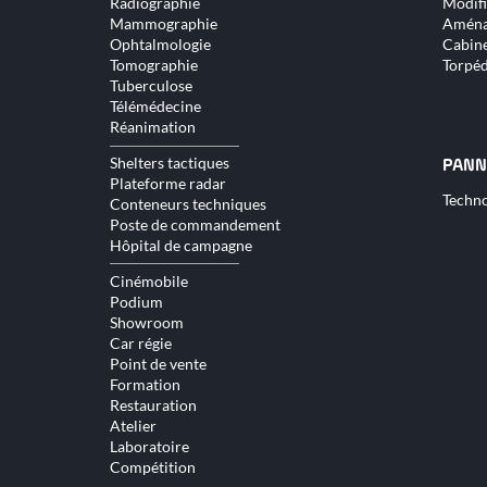
Radiographie
Modifi
Mammographie
Aména
Ophtalmologie
Cabine
Tomographie
Torpé
Tuberculose
Télémédecine
Réanimation
Shelters tactiques
PANN
Plateforme radar
Aller
Techno
Conteneurs techniques
au
Poste de commandement
conte
Hôpital de campagne
Cinémobile
Podium
Showroom
Car régie
Point de vente
Formation
Restauration
Atelier
Laboratoire
Compétition