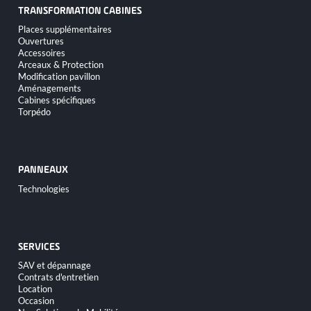
TRANSFORMATION CABINES
Aller
Places supplémentaires
au
Ouvertures
contenu
Accessoires
Arceaux & Protection
Modification pavillon
Aménagements
Cabines spécifiques
Torpédo
PANNEAUX
Aller
Technologies
au
contenu
SERVICES
Aller
SAV et dépannage
au
Contrats d'entretien
contenu
Location
Occasion