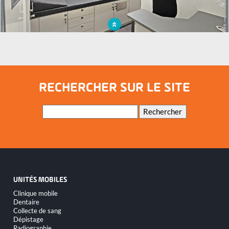
Incarnant la médecine de proximité, le médico-bus met en place des actions de
santé publique
RECHERCHER SUR LE SITE
Mots-
Rechercher
clés
UNITÉS MOBILES
Aller
Clinique mobile
au
Dentaire
contenu
Collecte de sang
Dépistage
Radiographie