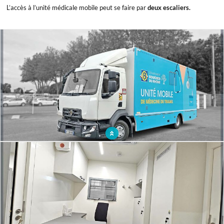
L’accès à l’unité médicale mobile peut se faire par
deux escaliers.
x
Cabinet médical mobile présent dans les Bouches-du-Rhône