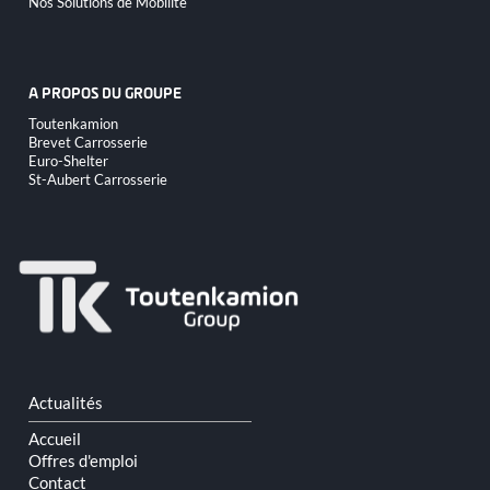
Nos Solutions de Mobilité
A PROPOS DU GROUPE
Aller
Toutenkamion
au
Brevet Carrosserie
contenu
Euro-Shelter
St-Aubert Carrosserie
Aller
Actualités
au
contenu
Accueil
Offres d'emploi
Contact