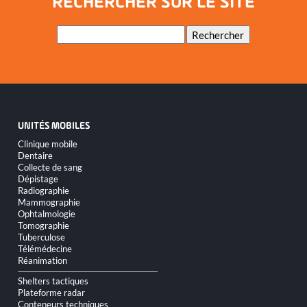
RECHERCHER SUR LE SITE
Mots-
Rechercher
clés
UNITÉS MOBILES
Aller
Clinique mobile
au
Dentaire
contenu
Collecte de sang
Dépistage
Radiographie
Mammographie
Ophtalmologie
Tomographie
Tuberculose
Télémédecine
Réanimation
Shelters tactiques
Plateforme radar
Conteneurs techniques