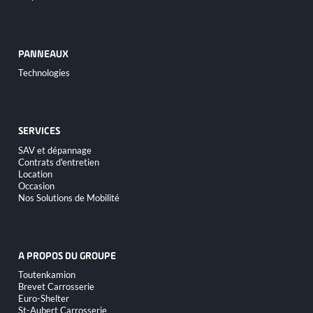
PANNEAUX
Aller
Technologies
au
contenu
SERVICES
Aller
SAV et dépannage
au
Contrats d'entretien
contenu
Location
Occasion
Nos Solutions de Mobilité
A PROPOS DU GROUPE
Aller
Toutenkamion
au
Brevet Carrosserie
contenu
Euro-Shelter
St-Aubert Carrosserie