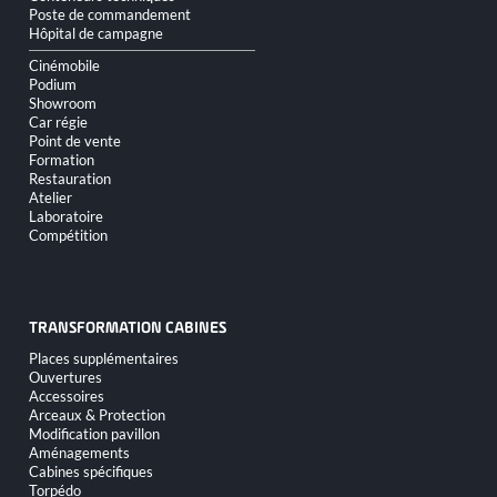
Poste de commandement
Hôpital de campagne
Cinémobile
Podium
Showroom
Car régie
Point de vente
Formation
Restauration
Atelier
Laboratoire
Compétition
TRANSFORMATION CABINES
Aller
Places supplémentaires
au
Ouvertures
contenu
Accessoires
Arceaux & Protection
Modification pavillon
Aménagements
Cabines spécifiques
Torpédo