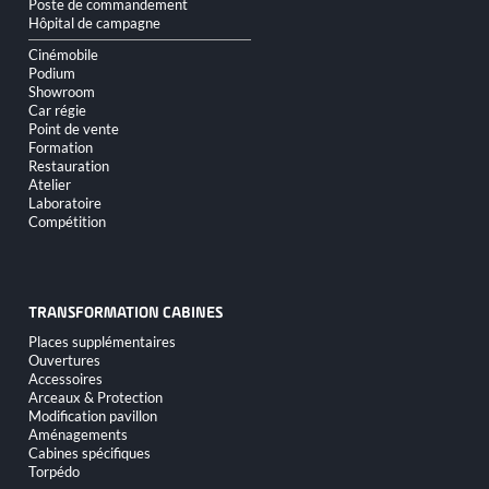
Poste de commandement
Hôpital de campagne
Cinémobile
Podium
Showroom
Car régie
Point de vente
Formation
Restauration
Atelier
Laboratoire
Compétition
TRANSFORMATION CABINES
Aller
Places supplémentaires
au
Ouvertures
contenu
Accessoires
Arceaux & Protection
Modification pavillon
Aménagements
Cabines spécifiques
Torpédo