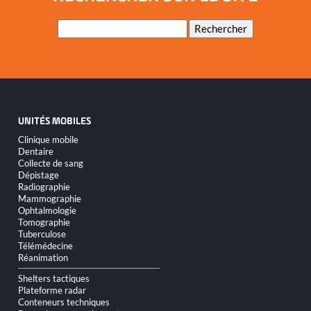
Mots-
Rechercher
clés
UNITÉS MOBILES
Aller
Clinique mobile
au
Dentaire
contenu
Collecte de sang
Dépistage
Radiographie
Mammographie
Ophtalmologie
Tomographie
Tuberculose
Télémédecine
Réanimation
Shelters tactiques
Plateforme radar
Conteneurs techniques