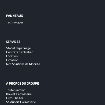
PANNEAUX
Aller
Technologies
au
contenu
SERVICES
Aller
SAV et dépannage
au
Contrats d'entretien
contenu
Location
Occasion
Nos Solutions de Mobilité
A PROPOS DU GROUPE
Aller
Toutenkamion
au
Brevet Carrosserie
contenu
Euro-Shelter
St-Aubert Carrosserie