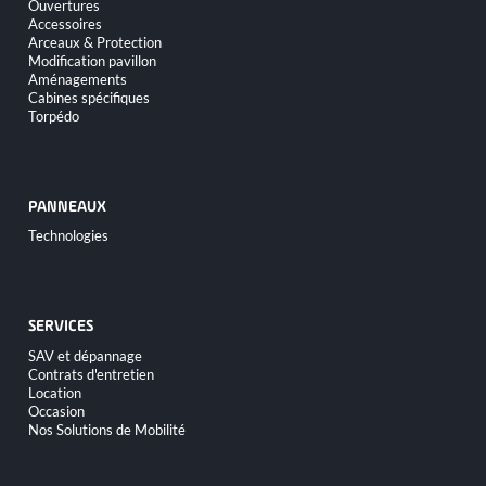
Ouvertures
contenu
Accessoires
Arceaux & Protection
Modification pavillon
Aménagements
Cabines spécifiques
Torpédo
PANNEAUX
Aller
Technologies
au
contenu
SERVICES
Aller
SAV et dépannage
au
Contrats d'entretien
contenu
Location
Occasion
Nos Solutions de Mobilité