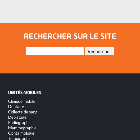
unité mobile de collecte de sang du Moyen-
Orient
RECHERCHER SUR LE SITE
Mots-
Rechercher
clés
UNITÉS MOBILES
Aller
Clinique mobile
au
Dentaire
contenu
Collecte de sang
Dépistage
Radiographie
Mammographie
Ophtalmologie
Tomographie