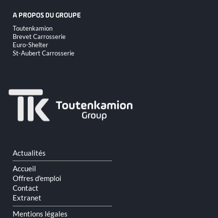
A PROPOS DU GROUPE
Aller
Toutenkamion
au
Brevet Carrosserie
contenu
Euro-Shelter
St-Aubert Carrosserie
Aller
Actualités
au
contenu
Accueil
Offres d'emploi
Contact
Extranet
Mentions légales