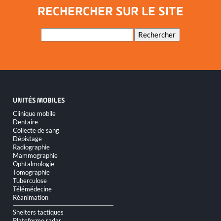
RECHERCHER SUR LE SITE
Mots-
Rechercher
clés
UNITÉS MOBILES
Aller
Clinique mobile
au
Dentaire
contenu
Collecte de sang
Dépistage
Radiographie
Mammographie
Ophtalmologie
Tomographie
Tuberculose
Télémédecine
Réanimation
Shelters tactiques
Plateforme radar