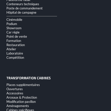
Conteneurs techniques
Poste de commandement
Hôpital de campagne
Cinémobile
Podium
Showroom
Car régie
Point de vente
Formation
Restauration
Atelier
Laboratoire
Compétition
TRANSFORMATION CABINES
Aller
Places supplémentaires
au
Ouvertures
contenu
Accessoires
Arceaux & Protection
Modification pavillon
Aménagements
Cabines spécifiques