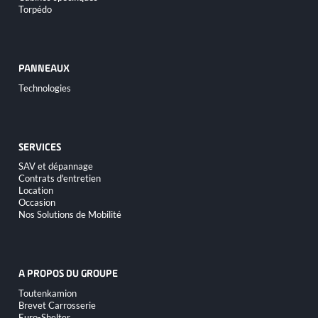
Torpédo
PANNEAUX
Aller
Technologies
au
contenu
SERVICES
Aller
SAV et dépannage
au
Contrats d'entretien
contenu
Location
Occasion
Nos Solutions de Mobilité
A PROPOS DU GROUPE
Aller
Toutenkamion
au
Brevet Carrosserie
contenu
Euro-Shelter