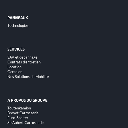
PANNEAUX
Aller
Technologies
au
contenu
SERVICES
Aller
SAV et dépannage
au
Contrats d'entretien
contenu
Location
Occasion
Nos Solutions de Mobilité
A PROPOS DU GROUPE
Aller
Toutenkamion
au
Brevet Carrosserie
contenu
Euro-Shelter
St-Aubert Carrosserie