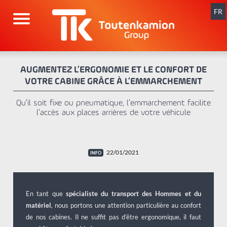
Aller
au
FR
contenu
AUGMENTEZ L’ERGONOMIE ET LE CONFORT DE
VOTRE CABINE GRÂCE À L’EMMARCHEMENT
Qu’il soit fixe ou pneumatique, l’emmarchement facilite
l’accès aux places arrières de votre véhicule
22/01/2021
En tant que
spécialiste du transport des Hommes et du
matériel
, nous portons une attention particulière au confort
de nos cabines. Il ne suffit pas d’être ergonomique, il faut