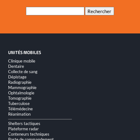
Mots-
Rechercher
clés
UNITÉS MOBILES
Aller
Clinique mobile
au
Dentaire
contenu
Collecte de sang
Dépistage
Radiographie
Mammographie
Ophtalmologie
Tomographie
Tuberculose
Télémédecine
Réanimation
Shelters tactiques
Plateforme radar
Conteneurs techniques
Poste de commandement