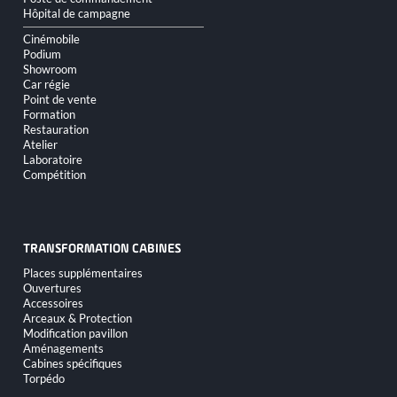
Hôpital de campagne
Cinémobile
Podium
Showroom
Car régie
Point de vente
Formation
Restauration
Atelier
Laboratoire
Compétition
TRANSFORMATION CABINES
Aller
Places supplémentaires
au
Ouvertures
contenu
Accessoires
Arceaux & Protection
Modification pavillon
Aménagements
Cabines spécifiques
Torpédo