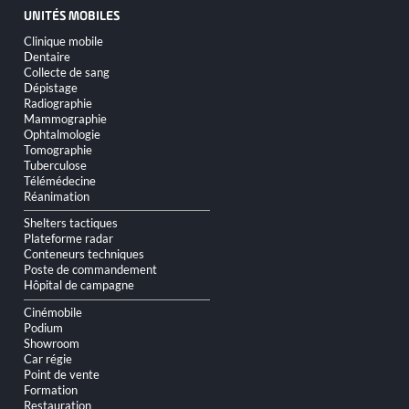
UNITÉS MOBILES
Aller
Clinique mobile
au
Dentaire
contenu
Collecte de sang
Dépistage
Radiographie
Mammographie
Ophtalmologie
Tomographie
Tuberculose
Télémédecine
Réanimation
Shelters tactiques
Plateforme radar
Conteneurs techniques
Poste de commandement
Hôpital de campagne
Cinémobile
Podium
Showroom
Car régie
Point de vente
Formation
Restauration