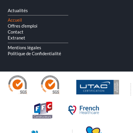
Aller
Actualités
au
contenu
Accueil
Offres d'emploi
Contact
Extranet
Mentions légales
Politique de Confidentialité