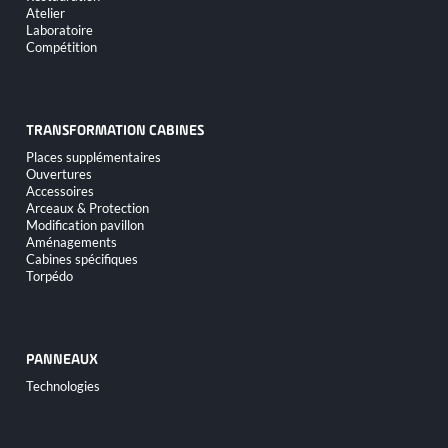
Atelier
Laboratoire
Compétition
TRANSFORMATION CABINES
Aller
Places supplémentaires
au
Ouvertures
contenu
Accessoires
Arceaux & Protection
Modification pavillon
Aménagements
Cabines spécifiques
Torpédo
PANNEAUX
Aller
Technologies
au
contenu