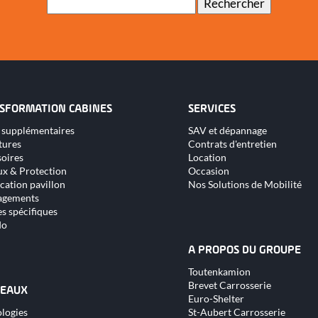
Rechercher
clés
SFORMATION CABINES
SERVICES
Aller
 supplémentaires
SAV et dépannage
au
tures
Contrats d'entretien
nu
contenu
oires
Location
x & Protection
Occasion
cation pavillon
Nos Solutions de Mobilité
gements
s spécifiques
do
A PROPOS DU GROUPE
Aller
Toutenkamion
au
Brevet Carrosserie
contenu
EAUX
Euro-Shelter
logies
St-Aubert Carrosserie