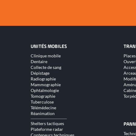
UNITÉS MOBILES
TRAN
Aller
Aller
Clinique mobile
Places
au
au
Dentaire
Ouver
contenu
conte
Collecte de sang
Access
Dépistage
Arceau
Radiographie
Modifi
Mammographie
Aména
Ophtalmologie
Cabine
Tomographie
Torpé
Tuberculose
Télémédecine
Réanimation
Shelters tactiques
PANN
Plateforme radar
Aller
Techno
Conteneurs techniques