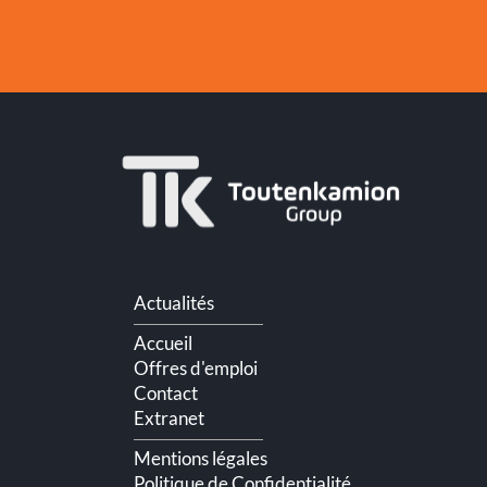
Aller
Actualités
au
contenu
Accueil
Offres d'emploi
Contact
Extranet
Mentions légales
Politique de Confidentialité