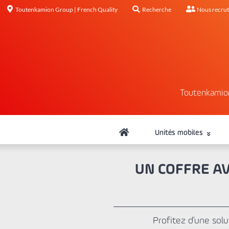
Toutenkamion Group | French Quality
Recherche
Nous recru
Toutenkamio
Unités mobiles
UN COFFRE A
Profitez d'une sol