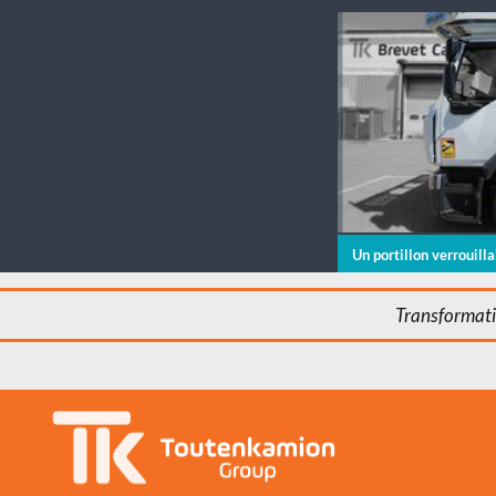
x
Un portillon verrouill
Transformatio