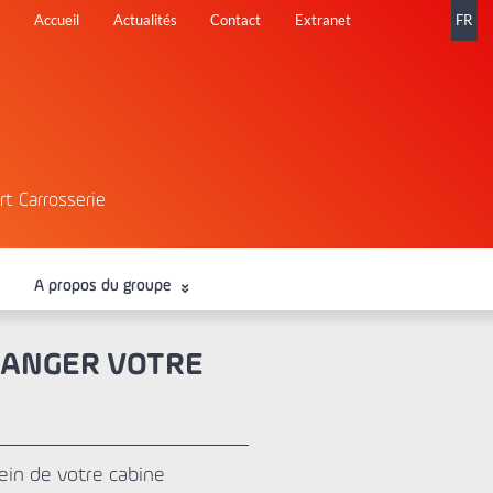
Aller
Accueil
Actualités
Contact
Extranet
FR
au
contenu
rt Carrosserie
A propos du groupe
RANGER VOTRE
ein de votre cabine