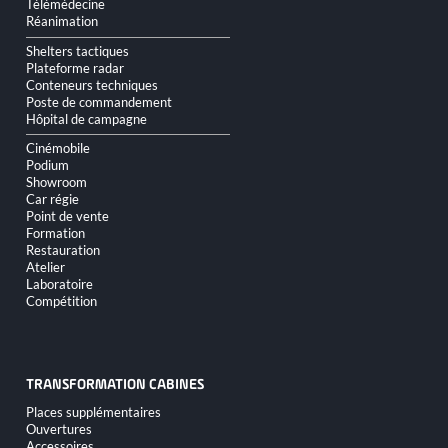
Télémédecine
Réanimation
Shelters tactiques
Plateforme radar
Conteneurs techniques
Poste de commandement
Hôpital de campagne
Cinémobile
Podium
Showroom
Car régie
Point de vente
Formation
Restauration
Atelier
Laboratoire
Compétition
TRANSFORMATION CABINES
Aller
Places supplémentaires
au
Ouvertures
contenu
Accessoires