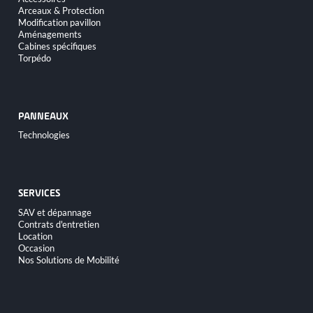
Arceaux & Protection
Modification pavillon
Aménagements
Cabines spécifiques
Torpédo
PANNEAUX
Aller
Technologies
au
contenu
SERVICES
Aller
SAV et dépannage
au
Contrats d'entretien
contenu
Location
Occasion
Nos Solutions de Mobilité