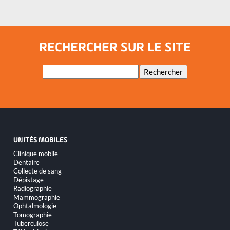
Un siège individuel et des rangements supplémentaires pour optimiser
l'espace
RECHERCHER SUR LE SITE
Mots-
Rechercher
clés
UNITÉS MOBILES
Aller
Clinique mobile
au
Dentaire
contenu
Collecte de sang
Dépistage
Radiographie
Mammographie
Ophtalmologie
Tomographie
Tuberculose