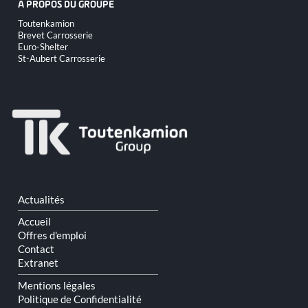
A PROPOS DU GROUPE
Aller
Toutenkamion
au
Brevet Carrosserie
contenu
Euro-Shelter
St-Aubert Carrosserie
Aller
Actualités
au
contenu
Accueil
Offres d'emploi
Contact
Extranet
Mentions légales
Politique de Confidentialité