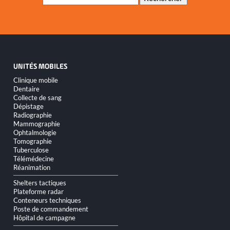
clés
UNITÉS MOBILES
Aller
Clinique mobile
au
Dentaire
contenu
Collecte de sang
Dépistage
Radiographie
Mammographie
Ophtalmologie
Tomographie
Tuberculose
Télémédecine
Réanimation
Shelters tactiques
Plateforme radar
Conteneurs techniques
Poste de commandement
Hôpital de campagne