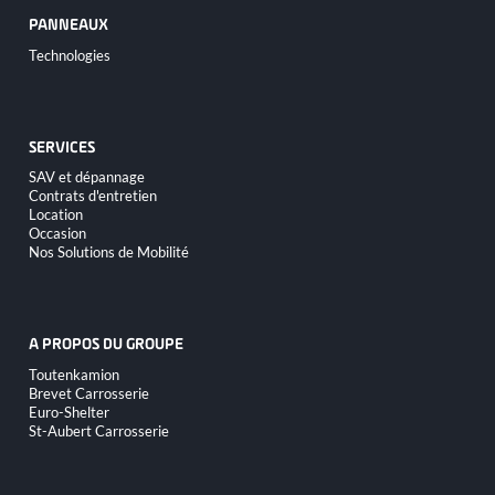
PANNEAUX
Aller
Technologies
au
contenu
SERVICES
Aller
SAV et dépannage
au
Contrats d'entretien
contenu
Location
Occasion
Nos Solutions de Mobilité
A PROPOS DU GROUPE
Aller
Toutenkamion
au
Brevet Carrosserie
contenu
Euro-Shelter
St-Aubert Carrosserie