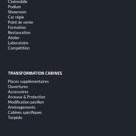
Cinémobile
Podium
Showroom
Car régie
Point de vente
Formation
Restauration
Atelier
Laboratoire
Compétition
TRANSFORMATION CABINES
Aller
Places supplémentaires
au
Ouvertures
contenu
Accessoires
Arceaux & Protection
Modification pavillon
Aménagements
Cabines spécifiques
Torpédo