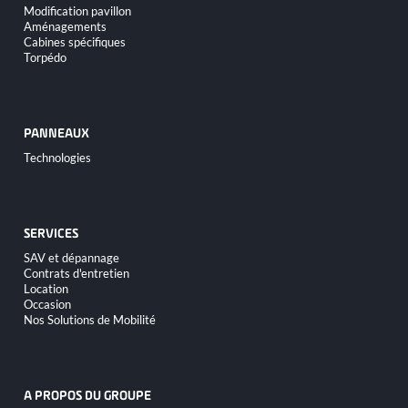
Modification pavillon
Aménagements
Cabines spécifiques
Torpédo
PANNEAUX
Aller
Technologies
au
contenu
SERVICES
Aller
SAV et dépannage
au
Contrats d'entretien
contenu
Location
Occasion
Nos Solutions de Mobilité
A PROPOS DU GROUPE