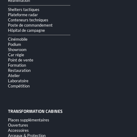
Réanimation
Shelters tactiques
Plateforme radar
Conteneurs techniques
Poste de commandement
Hôpital de campagne
Cinémobile
Podium
Showroom
Car régie
Point de vente
Formation
Restauration
Atelier
Laboratoire
Compétition
TRANSFORMATION CABINES
Aller
Places supplémentaires
au
Ouvertures
contenu
Accessoires
Arceaux & Protection