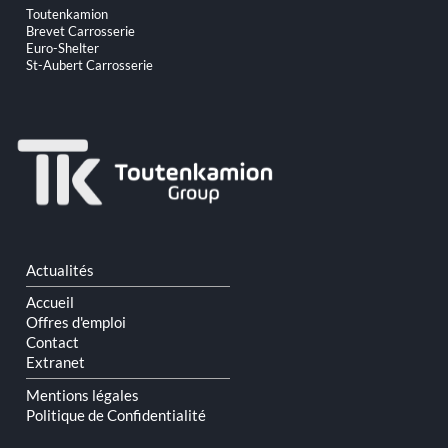
Aller
Toutenkamion
au
Brevet Carrosserie
contenu
Euro-Shelter
St-Aubert Carrosserie
Aller
Actualités
au
contenu
Accueil
Offres d'emploi
Contact
Extranet
Mentions légales
Politique de Confidentialité