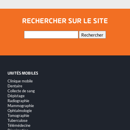
RECHERCHER SUR LE SITE
Mots-
Rechercher
clés
UNITÉS MOBILES
Aller
Clinique mobile
au
Dentaire
contenu
Collecte de sang
Dépistage
Radiographie
Mammographie
Ophtalmologie
Tomographie
Tuberculose
Télémédecine